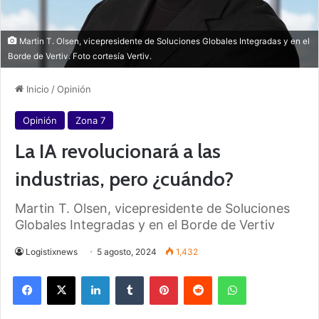
Martin T. Olsen, vicepresidente de Soluciones Globales Integradas y en el
Borde de Vertiv. Foto cortesía Vertiv.
Inicio
/
Opinión
Opinión
Zona 7
La IA revolucionará a las
industrias, pero ¿cuándo?
Martin T. Olsen, vicepresidente de Soluciones
Globales Integradas y en el Borde de Vertiv
Logistixnews
5 agosto, 2024
1,432
Facebook
X
LinkedIn
Tumblr
Pinterest
Reddit
WhatsApp