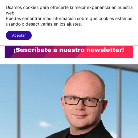
C&A México completa la implementación de su WMS en la nube
Usamos cookies para ofrecerte la mejor experiencia en nuestra
web.
Puedes encontrar más información sobre qué cookies estamos
Menu
B
usando o desactivarlas en los
ajustes
.
Aceptar