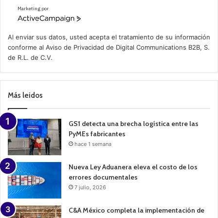
Marketing por
A
c
t
Al enviar sus datos, usted acepta el tratamiento de su información
i
conforme al
Aviso de Privacidad
de Digital Communications B2B, S.
v
de R.L. de C.V.
e
C
a
m
p
Más leidos
a
i
g
n
GS1 detecta una brecha logística entre las
PyMEs fabricantes
hace 1 semana
Nueva Ley Aduanera eleva el costo de los
errores documentales
7 julio, 2026
C&A México completa la implementación de