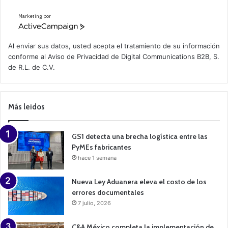
Marketing por
A
c
t
Al enviar sus datos, usted acepta el tratamiento de su información
i
conforme al
Aviso de Privacidad
de Digital Communications B2B, S.
v
de R.L. de C.V.
e
C
a
m
p
Más leidos
a
i
g
n
GS1 detecta una brecha logística entre las
PyMEs fabricantes
hace 1 semana
Nueva Ley Aduanera eleva el costo de los
errores documentales
7 julio, 2026
C&A México completa la implementación de