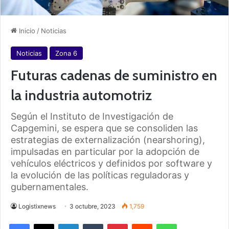
Inicio
/
Noticias
Noticias
Zona 6
Futuras cadenas de suministro en
la industria automotriz
Según el Instituto de Investigación de
Capgemini, se espera que se consoliden las
estrategias de externalización (nearshoring),
impulsadas en particular por la adopción de
vehículos eléctricos y definidos por software y
la evolución de las políticas reguladoras y
gubernamentales.
Logistixnews
3 octubre, 2023
1,759
Facebook
X
LinkedIn
Tumblr
Pinterest
Reddit
WhatsApp