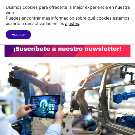
C&A México completa la implementación de su WMS en la nube
Usamos cookies para ofrecerte la mejor experiencia en nuestra
web.
Puedes encontrar más información sobre qué cookies estamos
Menu
B
usando o desactivarlas en los
ajustes
.
Aceptar