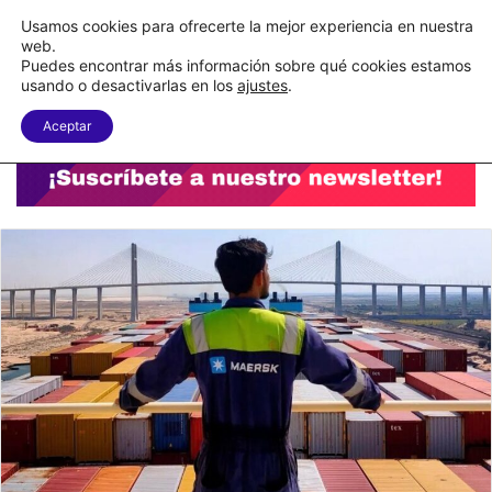
C&A México completa la implementación de su WMS en la nube
Usamos cookies para ofrecerte la mejor experiencia en nuestra
web.
Puedes encontrar más información sobre qué cookies estamos
Menu
B
usando o desactivarlas en los
ajustes
.
Aceptar