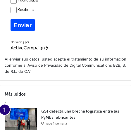
Tecnología
Resiliencia
Enviar
Marketing por
A
c
t
Al enviar sus datos, usted acepta el tratamiento de su información
i
conforme al
Aviso de Privacidad
de Digital Communications B2B, S.
v
de R.L. de C.V.
e
C
a
m
p
Más leidos
a
i
g
n
GS1 detecta una brecha logística entre las
PyMEs fabricantes
hace 1 semana