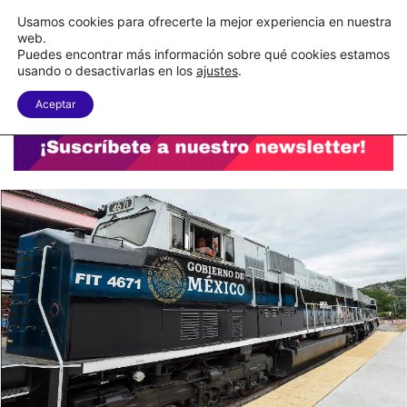
C&A México completa la implementación de su WMS en la nube
Usamos cookies para ofrecerte la mejor experiencia en nuestra
web.
Puedes encontrar más información sobre qué cookies estamos
Menu
B
usando o desactivarlas en los
ajustes
.
Aceptar