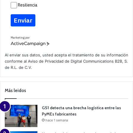
Resiliencia
Enviar
Marketing por
A
c
t
Al enviar sus datos, usted acepta el tratamiento de su información
i
conforme al
Aviso de Privacidad
de Digital Communications B2B, S.
v
de R.L. de C.V.
e
C
a
m
p
Más leidos
a
i
g
n
GS1 detecta una brecha logística entre las
PyMEs fabricantes
hace 1 semana