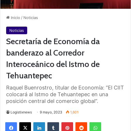
Inicio
/
Noticias
Noticias
Secretaría de Economía da
banderazo al Corredor
Interoceánico del Istmo de
Tehuantepec
Raquel Buenrostro, titular de Economía: “El CIIT
colocará al Istmo de Tehuantepec en una
posición central del comercio global”.
Logistixnews
9 mayo, 2023
1,601
Facebook
X
LinkedIn
Tumblr
Pinterest
Reddit
WhatsApp