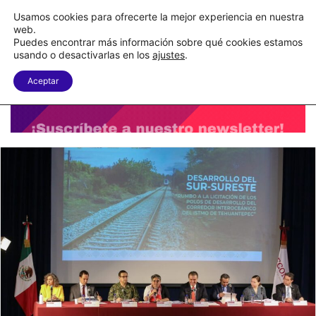
C&A México completa la implementación de su WMS en la nube
Usamos cookies para ofrecerte la mejor experiencia en nuestra
web.
Puedes encontrar más información sobre qué cookies estamos
Menu
B
usando o desactivarlas en los
ajustes
.
Aceptar