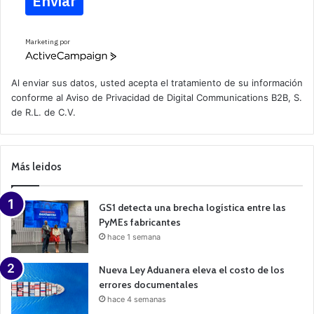
Enviar
Marketing por
A
c
t
Al enviar sus datos, usted acepta el tratamiento de su información
i
conforme al
Aviso de Privacidad
de Digital Communications B2B, S.
v
de R.L. de C.V.
e
C
a
m
p
Más leidos
a
i
g
n
GS1 detecta una brecha logística entre las
PyMEs fabricantes
hace 1 semana
Nueva Ley Aduanera eleva el costo de los
errores documentales
hace 4 semanas