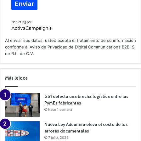
Enviar
Marketing por
A
c
t
Al enviar sus datos, usted acepta el tratamiento de su información
i
conforme al
Aviso de Privacidad
de Digital Communications B2B, S.
v
de R.L. de C.V.
e
C
a
m
p
Más leidos
a
i
g
n
GS1 detecta una brecha logística entre las
PyMEs fabricantes
hace 1 semana
Nueva Ley Aduanera eleva el costo de los
errores documentales
7 julio, 2026