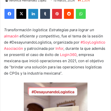
Verónica Hernández López
15 marzo, 2024
2,304
Facebook
X
LinkedIn
Tumblr
Pinterest
Reddit
WhatsApp
Transformación logística: Estrategias para lograr un
almacén
eficiente y competitivo
, fue el tema de la sesión
de #DesayunandoLogística, organizada por
#SoyLogístico
Asociación
y patrocinada por
Infor
, durante la que además
se presentó el caso de éxito de
Login360
, empresa
mexicana que inició operaciones en 2021, con el objetivo
de “brindar una solución para las operaciones logísticas
de CPGs y la industria mexicana”.