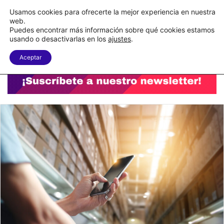
C&A México completa la implementación de su WMS en la nube
Usamos cookies para ofrecerte la mejor experiencia en nuestra
web.
Puedes encontrar más información sobre qué cookies estamos
Menu
B
usando o desactivarlas en los
ajustes
.
Aceptar