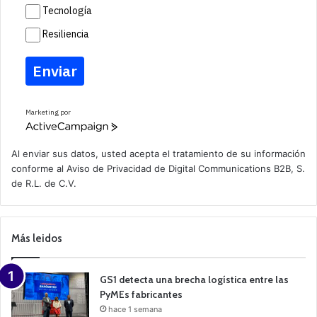
Tecnología
Resiliencia
Enviar
Marketing por
A
c
t
Al enviar sus datos, usted acepta el tratamiento de su información
i
conforme al
Aviso de Privacidad
de Digital Communications B2B, S.
v
de R.L. de C.V.
e
C
a
m
p
Más leidos
a
i
g
n
GS1 detecta una brecha logística entre las
PyMEs fabricantes
hace 1 semana