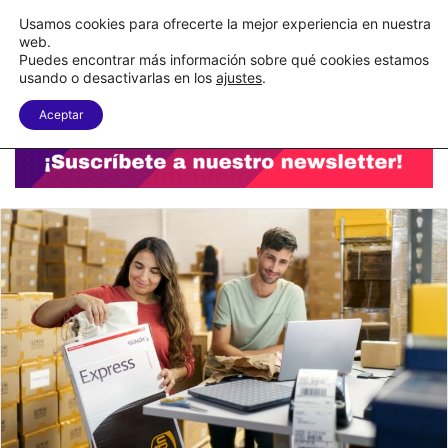
C&A México completa la implementación de su WMS en la nube
Usamos cookies para ofrecerte la mejor experiencia en nuestra
web.
Puedes encontrar más información sobre qué cookies estamos
Menu
B
usando o desactivarlas en los
ajustes
.
Aceptar