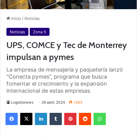
Inicio
/
Noticias
Noticias
Zona 5
UPS, COMCE y Tec de Monterrey
impulsan a pymes
La empresa de mensajería y paquetería lanzó
“Conecta pymes”, programa que busca
fomentar el crecimiento y la expansión
internacional de estas empresas.
Logistixnews
29 abril, 2024
1,693
Facebook
X
LinkedIn
Tumblr
Pinterest
Reddit
WhatsApp