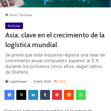
Inicio
/
Noticias
Noticias
Asia, clave en el crecimiento de la
logística mundial
Se prevé que esta industria registre una tasa de
crecimiento anual compuesto superior al 5 %
durante los próximos cinco años, según datos
de Statista.
Logistixnews
5 abril, 2024
1,494
Facebook
X
LinkedIn
Tumblr
Pinterest
Reddit
WhatsApp
Pese a las turbulencias mundiales en la cadena de