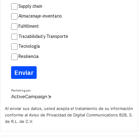
Supply chain
Almacenaje-inventario
Fulfillment
Trazabilidad y Transporte
Tecnología
Resiliencia
Enviar
Marketing por
A
c
t
Al enviar sus datos, usted acepta el tratamiento de su información
i
conforme al
Aviso de Privacidad
de Digital Communications B2B, S.
v
de R.L. de C.V.
e
C
a
m