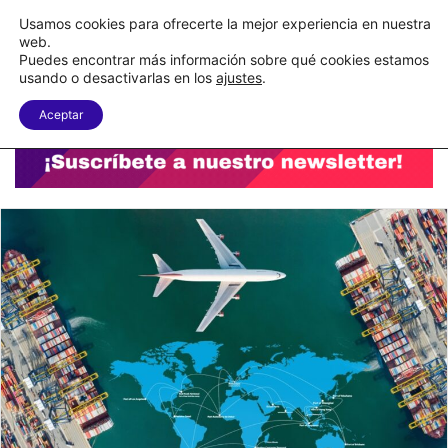
DHL Supply Chain mide la presión logística del eCommerce
Usamos cookies para ofrecerte la mejor experiencia en nuestra
web.
Puedes encontrar más información sobre qué cookies estamos
Menu
B
usando o desactivarlas en los
ajustes
.
Aceptar