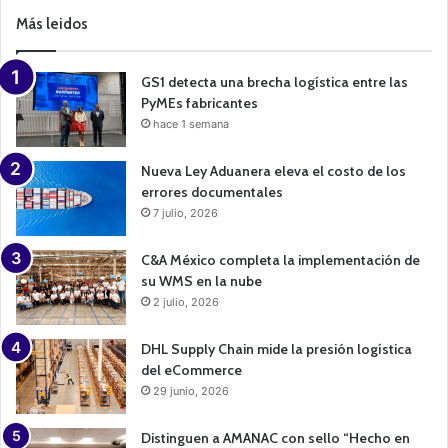
p
Más leidos
a
i
g
n
GS1 detecta una brecha logística entre las
PyMEs fabricantes
hace 1 semana
Nueva Ley Aduanera eleva el costo de los
errores documentales
7 julio, 2026
C&A México completa la implementación de
su WMS en la nube
2 julio, 2026
DHL Supply Chain mide la presión logística
del eCommerce
29 junio, 2026
Distinguen a AMANAC con sello “Hecho en