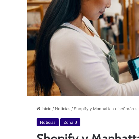
Inicio
/
Noticias
/
Shopify y Manhattan diseñarán so
Noticias
Zona 6
Shopify y Manhatta