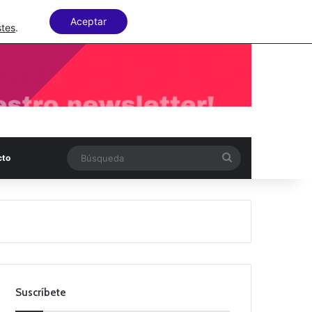
Facebook
X
LinkedIn
Random Articl
Aceptar
stes
.
Búsqueda
cto
Suscríbete