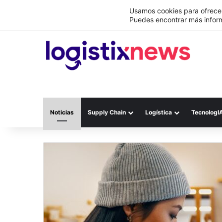
Lo último
C&A México completa la implementación 
Usamos cookies para ofrecer
Puedes encontrar más infor
Noticias
Supply Chain
Logística
TecnologI