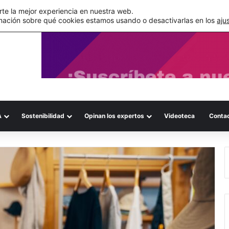
de su WMS en la nube
te la mejor experiencia en nuestra web.
mación sobre qué cookies estamos usando o desactivarlas en los
aju
A
Sostenibilidad
Opinan los expertos
Videoteca
Conta