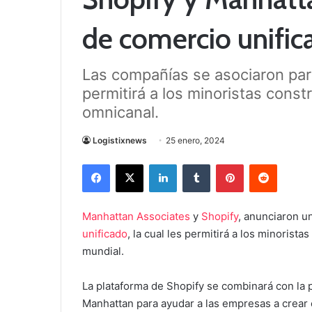
de comercio unific
Las compañías se asociaron para
permitirá a los minoristas cons
omnicanal.
Logistixnews
25 enero, 2024
Facebook
X
LinkedIn
Tumblr
Pinterest
Reddit
Manhattan Associates
y
Shopify
, anunciaron u
unificado
, la cual les permitirá a los minoris
mundial.
La plataforma de Shopify se combinará con la 
Manhattan para ayudar a las empresas a crear 