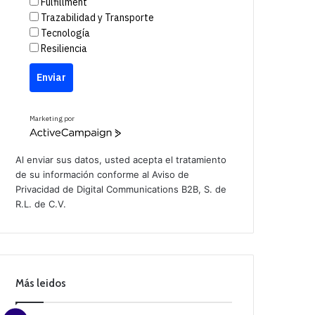
Fulfillment
Trazabilidad y Transporte
Tecnología
Resiliencia
Enviar
Marketing por
A
c
t
Al enviar sus datos, usted acepta el tratamiento
i
de su información conforme al
Aviso de
v
Privacidad
de Digital Communications B2B, S. de
e
C
R.L. de C.V.
a
m
p
a
i
g
n
Más leidos