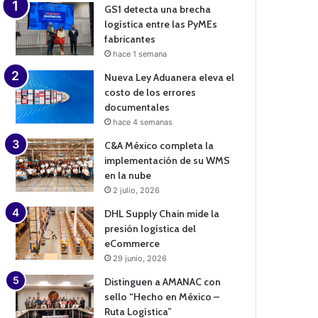
GS1 detecta una brecha
logística entre las PyMEs
fabricantes
hace 1 semana
Nueva Ley Aduanera eleva el
costo de los errores
documentales
hace 4 semanas
C&A México completa la
implementación de su WMS
en la nube
2 julio, 2026
DHL Supply Chain mide la
presión logística del
eCommerce
29 junio, 2026
Distinguen a AMANAC con
sello “Hecho en México –
Ruta Logística”