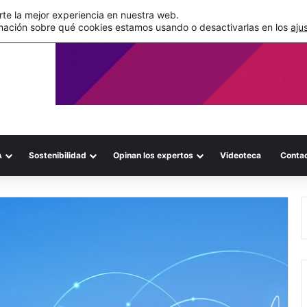
de su WMS en la nube
te la mejor experiencia en nuestra web.
mación sobre qué cookies estamos usando o desactivarlas en los
aju
A
Sostenibilidad
Opinan los expertos
Videoteca
Conta