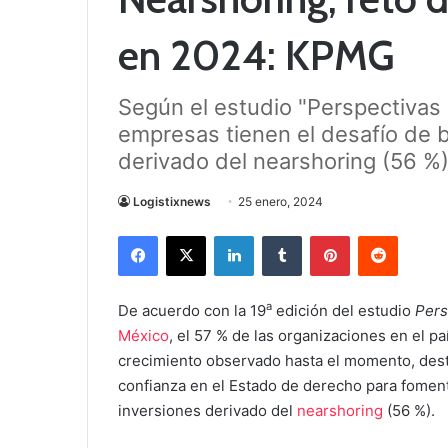
en 2024: KPMG
Según el estudio "Perspectivas d
empresas tienen el desafío de b
derivado del nearshoring (56 %)
Logistixnews
25 enero, 2024
Facebook
X
LinkedIn
Tumblr
Pinterest
Reddit
a
De acuerdo con la 19
edición del estudio
Pers
México
, el 57 % de las organizaciones en el 
crecimiento observado hasta el momento, dest
confianza en el Estado de derecho para fomenta
inversiones derivado del
nearshoring
(56 %).