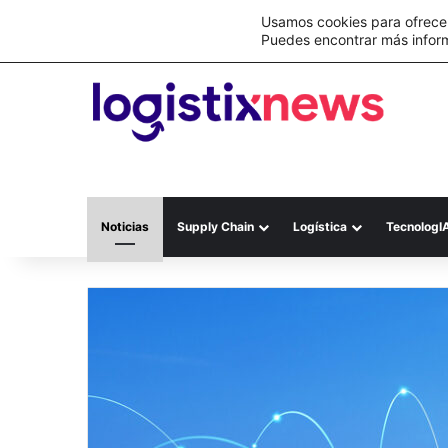
Lo último
C&A México completa la implementación 
Usamos cookies para ofrecer
Puedes encontrar más infor
Noticias
Supply Chain
Logística
TecnologI