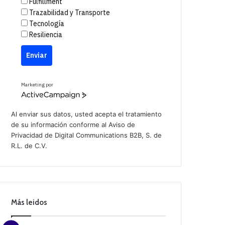
Fulfillment
Trazabilidad y Transporte
Tecnología
Resiliencia
Enviar
Marketing por
A
c
t
Al enviar sus datos, usted acepta el tratamiento
i
de su información conforme al
Aviso de
v
Privacidad
de Digital Communications B2B, S. de
e
C
R.L. de C.V.
a
m
p
a
i
g
n
Más leidos