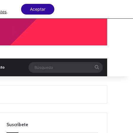
Facebook
X
LinkedIn
Random Articl
Aceptar
stes
.
Búsqueda
cto
Suscríbete