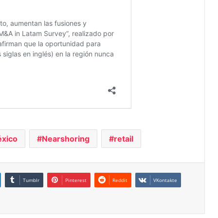
xico
Nearshoring
retail
Tumblr
Pinterest
Reddit
VKontakte