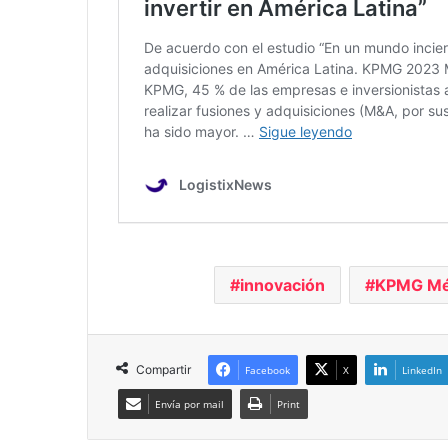
innovación
KPMG Mé
Compartir
Facebook
X
LinkedIn
Envía por mail
Print