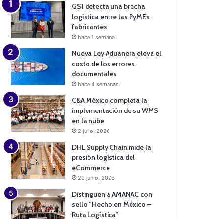
GS1 detecta una brecha
logística entre las PyMEs
fabricantes
hace 1 semana
Nueva Ley Aduanera eleva el
costo de los errores
documentales
hace 4 semanas
C&A México completa la
implementación de su WMS
en la nube
2 julio, 2026
DHL Supply Chain mide la
presión logística del
eCommerce
29 junio, 2026
Distinguen a AMANAC con
sello “Hecho en México –
Ruta Logística”