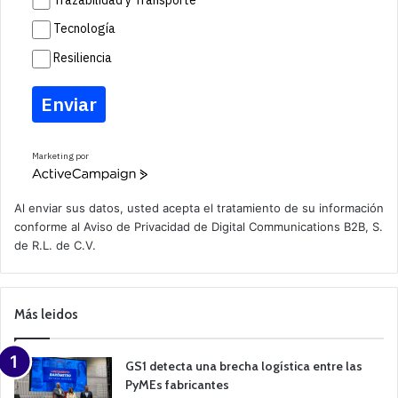
Tecnología
Resiliencia
Enviar
Marketing por
A
c
t
Al enviar sus datos, usted acepta el tratamiento de su información
i
conforme al
Aviso de Privacidad
de Digital Communications B2B, S.
v
de R.L. de C.V.
e
C
a
m
p
Más leidos
a
i
g
n
GS1 detecta una brecha logística entre las
PyMEs fabricantes