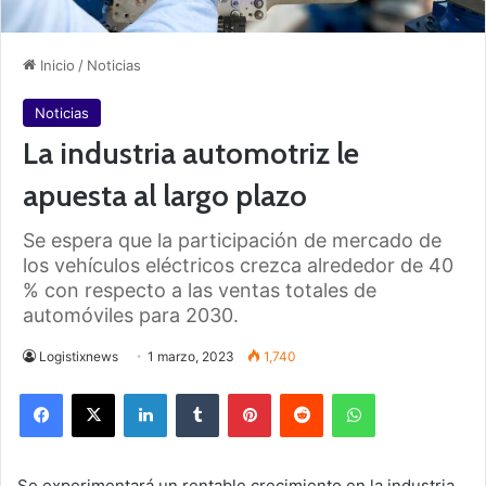
Inicio
/
Noticias
Noticias
La industria automotriz le
apuesta al largo plazo
Se espera que la participación de mercado de
los vehículos eléctricos crezca alrededor de 40
% con respecto a las ventas totales de
automóviles para 2030.
Logistixnews
1 marzo, 2023
1,740
Facebook
X
LinkedIn
Tumblr
Pinterest
Reddit
WhatsApp
Se experimentará un rentable crecimiento en la industria