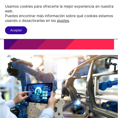
Nueva Ley Aduanera eleva el costo de los errores documentales
Usamos cookies para ofrecerte la mejor experiencia en nuestra
web.
Puedes encontrar más información sobre qué cookies estamos
Menu
B
usando o desactivarlas en los
ajustes
.
Aceptar