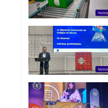
Notici
Notici