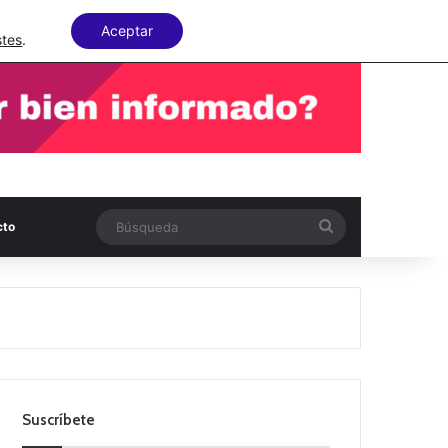
Facebook
X
LinkedIn
Random Articl
Aceptar
stes
.
Búsqueda
cto
Suscríbete