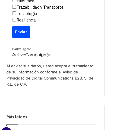
Fulfillment
Trazabilidad y Transporte
Tecnología
Resiliencia
Enviar
Marketing por
A
c
t
Al enviar sus datos, usted acepta el tratamiento
i
de su información conforme al
Aviso de
v
Privacidad
de Digital Communications B2B, S. de
e
C
R.L. de C.V.
a
m
p
a
i
g
n
Más leidos