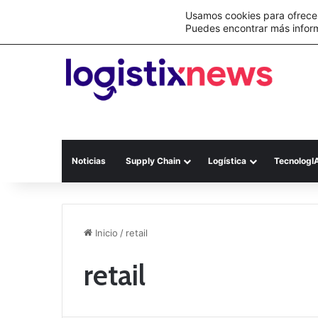
Lo último
Nueva Ley Aduanera eleva el costo de lo
Usamos cookies para ofrecer
Puedes encontrar más infor
Noticias
Supply Chain
Logística
TecnologI
Inicio
/
retail
retail