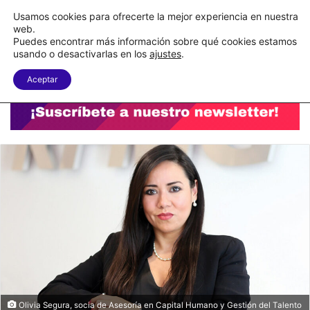
C&A México completa la implementación de su WMS en la nube
Usamos cookies para ofrecerte la mejor experiencia en nuestra
web.
Puedes encontrar más información sobre qué cookies estamos
Menu
B
usando o desactivarlas en los
ajustes
.
Aceptar
Olivia Segura, socia de Asesoría en Capital Humano y Gestión del Talento