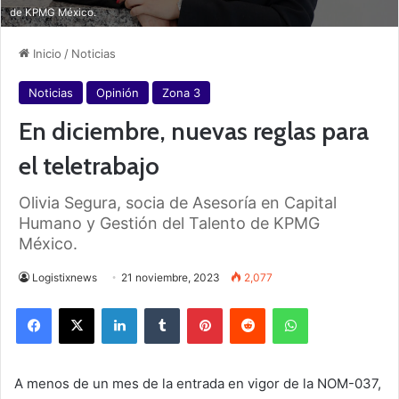
de KPMG México.
Inicio
/
Noticias
Noticias
Opinión
Zona 3
En diciembre, nuevas reglas para
el teletrabajo
Olivia Segura, socia de Asesoría en Capital
Humano y Gestión del Talento de KPMG
México.
Logistixnews
21 noviembre, 2023
2,077
Facebook
X
LinkedIn
Tumblr
Pinterest
Reddit
WhatsApp
A menos de un mes de la entrada en vigor de la NOM-037,