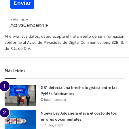
Enviar
Marketing por
A
c
t
Al enviar sus datos, usted acepta el tratamiento de su información
i
conforme al
Aviso de Privacidad
de Digital Communications B2B, S.
v
de R.L. de C.V.
e
C
a
m
p
Más leidos
a
i
g
n
GS1 detecta una brecha logística entre las
PyMEs fabricantes
hace 1 semana
Nueva Ley Aduanera eleva el costo de los
errores documentales
7 julio, 2026