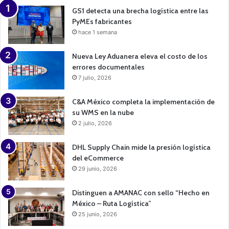
n
GS1 detecta una brecha logística entre las
PyMEs fabricantes
hace 1 semana
Nueva Ley Aduanera eleva el costo de los
errores documentales
7 julio, 2026
C&A México completa la implementación de
su WMS en la nube
2 julio, 2026
DHL Supply Chain mide la presión logística
del eCommerce
29 junio, 2026
Distinguen a AMANAC con sello “Hecho en
México – Ruta Logística”
25 junio, 2026