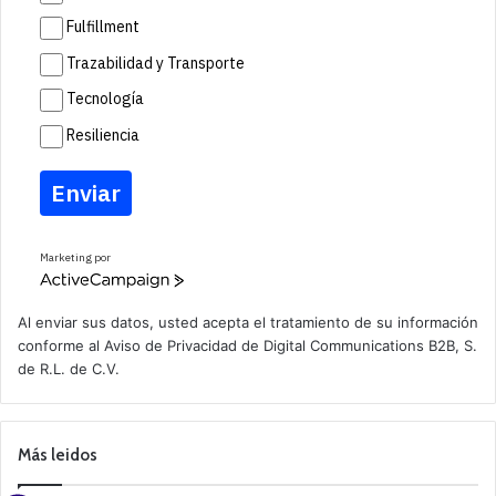
Fulfillment
Trazabilidad y Transporte
Tecnología
Resiliencia
Enviar
Marketing por
A
c
t
Al enviar sus datos, usted acepta el tratamiento de su información
i
conforme al
Aviso de Privacidad
de Digital Communications B2B, S.
v
de R.L. de C.V.
e
C
a
m
p
Más leidos
a
i
g