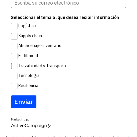
Seleccionar el tema al que desea recibir información
Logística
Supply chain
Almacenaje-inventario
Fulfillment
Trazabilidad y Transporte
Tecnología
Resiliencia
Enviar
Marketing por
A
c
t