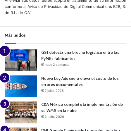
Al enviar sus datos, usted acepta el tratamiento de su información
i
conforme al
Aviso de Privacidad
de Digital Communications B2B, S.
v
de R.L. de C.V.
e
C
a
m
p
Más leidos
a
i
g
n
GS1 detecta una brecha logística entre las
PyMEs fabricantes
hace 2 semanas
Nueva Ley Aduanera eleva el costo de los
errores documentales
7 julio, 2026
C&A México completa la implementación de
su WMS en la nube
2 julio, 2026
DHL Supply Chain mide la presión logística