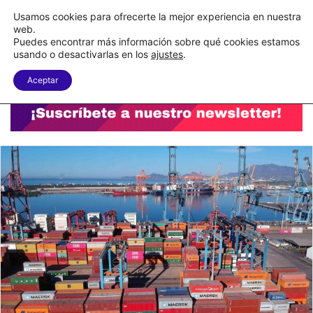
C&A México completa la implementación de su WMS en la nube
Usamos cookies para ofrecerte la mejor experiencia en nuestra
web.
Puedes encontrar más información sobre qué cookies estamos
Menu
B
usando o desactivarlas en los
ajustes
.
Aceptar