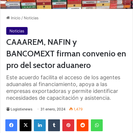
Inicio
/
Noticias
Noticias
CAAAREM, NAFIN y
BANCOMEXT firman convenio en
pro del sector aduanero
Este acuerdo facilita el acceso de los agentes
aduanales al financiamiento, apoya a las
empresas exportadoras y permite identificar
necesidades de capacitación y asistencia.
Logistixnews
31 enero, 2024
1,479
Facebook
X
LinkedIn
Tumblr
Pinterest
Reddit
WhatsApp