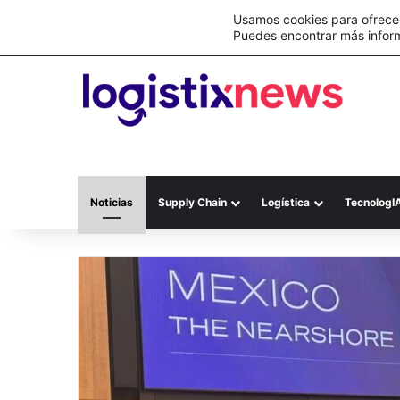
Lo último
Nueva Ley Aduanera eleva el costo de lo
Usamos cookies para ofrecer
Puedes encontrar más infor
Noticias
Supply Chain
Logística
TecnologI