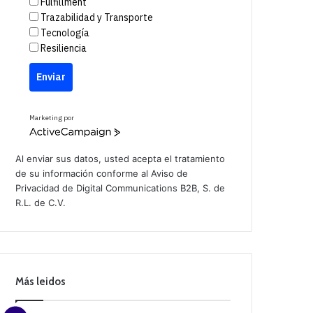
Fulfillment
Trazabilidad y Transporte
Tecnología
Resiliencia
Enviar
Marketing por
A
c
t
Al enviar sus datos, usted acepta el tratamiento
i
de su información conforme al
Aviso de
v
Privacidad
de Digital Communications B2B, S. de
e
C
R.L. de C.V.
a
m
p
a
i
g
n
Más leidos