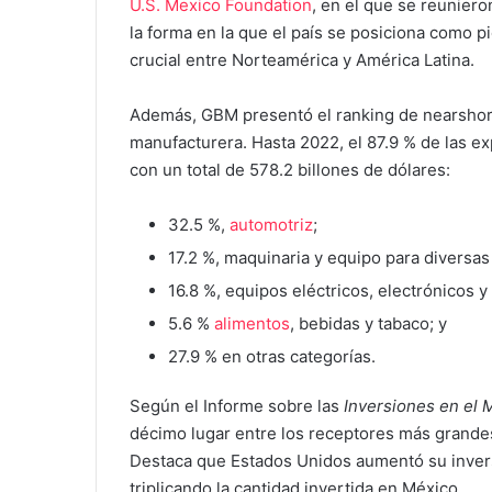
U.S. Mexico Foundation
, en el que se reuniero
la forma en la que el país se posiciona como p
crucial entre Norteamérica y América Latina.
Además, GBM presentó el ranking de nearshor
manufacturera. Hasta 2022, el 87.9 % de las e
con un total de 578.2 billones de dólares:
32.5 %,
automotriz
;
17.2 %, maquinaria y equipo para diversas 
16.8 %, equipos eléctricos, electrónicos 
5.6 %
alimentos
, bebidas y tabaco; y
27.9 % en otras categorías.
Según el Informe sobre las
Inversiones en el
décimo lugar entre los receptores más grand
Destaca que Estados Unidos aumentó su invers
triplicando la cantidad invertida en México.