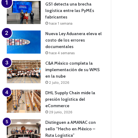
GS1 detecta una brecha
logística entre las PyMEs
fabricantes
hace 1 semana
Nueva Ley Aduanera eleva el
costo de los errores
documentales
hace 4 semanas
C&A México completa la
implementación de su WMS
en la nube
2 julio, 2026
DHL Supply Chain mide la
presión logística del
eCommerce
29 junio, 2026
Distinguen a AMANAC con
sello “Hecho en México –
Ruta Logística”