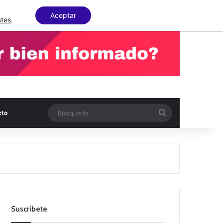
Facebook
X
LinkedIn
Random Articl
Aceptar
stes
.
Búsqueda
cto
Suscríbete