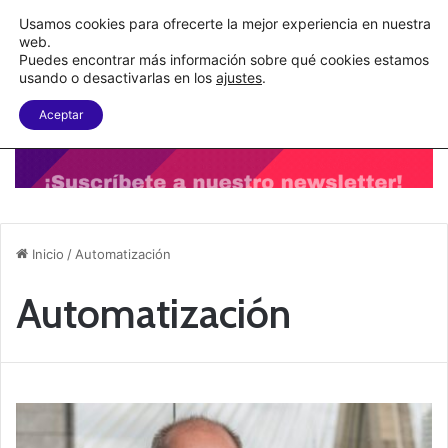
C&A México completa la implementación de su WMS en la nube
Usamos cookies para ofrecerte la mejor experiencia en nuestra
web.
Puedes encontrar más información sobre qué cookies estamos
Menu
B
usando o desactivarlas en los
ajustes
.
Aceptar
Inicio
/
Automatización
Automatización