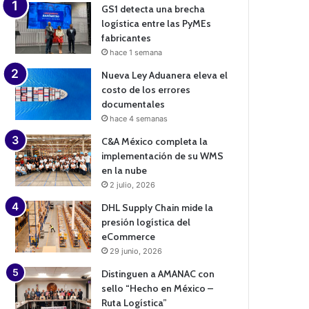
GS1 detecta una brecha
logística entre las PyMEs
fabricantes
hace 1 semana
Nueva Ley Aduanera eleva el
costo de los errores
documentales
hace 4 semanas
C&A México completa la
implementación de su WMS
en la nube
2 julio, 2026
DHL Supply Chain mide la
presión logística del
eCommerce
29 junio, 2026
Distinguen a AMANAC con
sello “Hecho en México –
Ruta Logística”