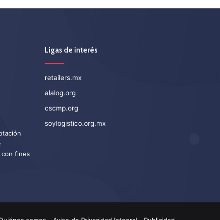
Ligas de interés
retailers.mx
alalog.org
cscmp.org
soylogistico.org.mx
eptación
e
 con fines