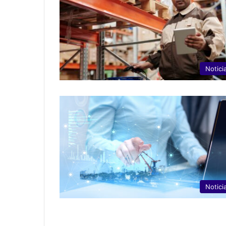
Notici
Notici