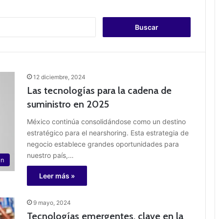
B
u
s
c
a
r
12 diciembre, 2024
:
Las tecnologías para la cadena de
suministro en 2025
México continúa consolidándose como un destino
estratégico para el nearshoring. Esta estrategia de
negocio establece grandes oportunidades para
nuestro país,…
ón
Leer más »
9 mayo, 2024
Tecnologías emergentes, clave en la