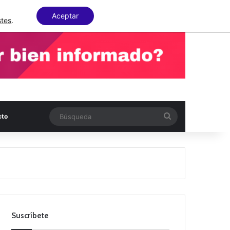
Facebook
X
LinkedIn
Random Articl
Aceptar
stes
.
Búsqueda
cto
Suscríbete