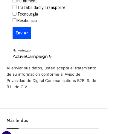
Fulfillment
Trazabilidad y Transporte
Tecnología
Resiliencia
Enviar
Marketing por
A
c
t
Al enviar sus datos, usted acepta el tratamiento
i
de su información conforme al
Aviso de
v
Privacidad
de Digital Communications B2B, S. de
e
C
R.L. de C.V.
a
m
p
a
i
g
n
Más leidos