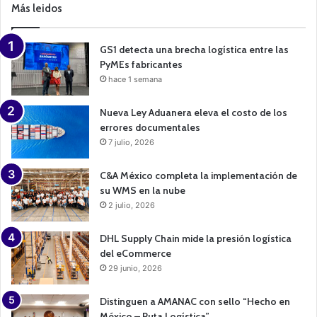
Más leidos
a
i
g
n
GS1 detecta una brecha logística entre las
PyMEs fabricantes
hace 1 semana
Nueva Ley Aduanera eleva el costo de los
errores documentales
7 julio, 2026
C&A México completa la implementación de
su WMS en la nube
2 julio, 2026
DHL Supply Chain mide la presión logística
del eCommerce
29 junio, 2026
Distinguen a AMANAC con sello “Hecho en
México – Ruta Logística”