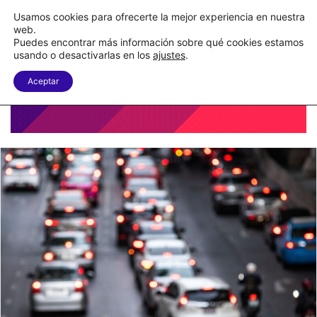
Nueva Ley Aduanera eleva el costo de los errores documentales
Usamos cookies para ofrecerte la mejor experiencia en nuestra
web.
Puedes encontrar más información sobre qué cookies estamos
Menu
B
usando o desactivarlas en los
ajustes
.
Aceptar