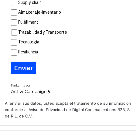
Supply chain
Almacenaje-inventario
Fulfillment
Trazabilidad y Transporte
Tecnología
Resiliencia
Enviar
Marketing por
A
c
t
Al enviar sus datos, usted acepta el tratamiento de su información
i
conforme al
Aviso de Privacidad
de Digital Communications B2B, S.
v
de R.L. de C.V.
e
C
a
m
p