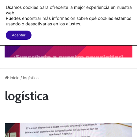
C&A México completa la implementación de su WMS en la nube
Usamos cookies para ofrecerte la mejor experiencia en nuestra
web.
Puedes encontrar más información sobre qué cookies estamos
Menu
B
usando o desactivarlas en los
ajustes
.
Aceptar
Inicio
/
logística
logística