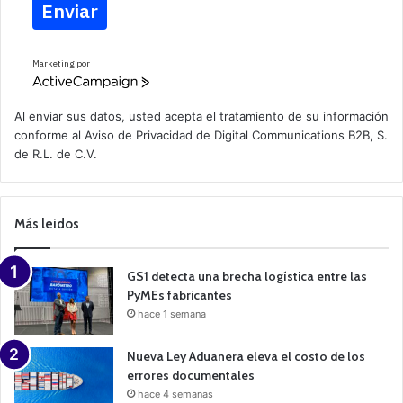
Enviar
Marketing por
A
c
t
Al enviar sus datos, usted acepta el tratamiento de su información
i
conforme al
Aviso de Privacidad
de Digital Communications B2B, S.
v
de R.L. de C.V.
e
C
a
m
p
Más leidos
a
i
g
n
GS1 detecta una brecha logística entre las
PyMEs fabricantes
hace 1 semana
Nueva Ley Aduanera eleva el costo de los
errores documentales
hace 4 semanas