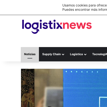
Lo último
C&A México completa la implementación 
Usamos cookies para ofrecer
Puedes encontrar más infor
Noticias
Supply Chain
Logística
TecnologI