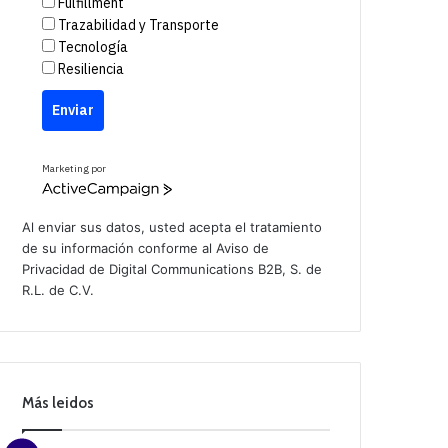
Fulfillment
Trazabilidad y Transporte
Tecnología
Resiliencia
Enviar
Marketing por
A
c
t
Al enviar sus datos, usted acepta el tratamiento
i
de su información conforme al
Aviso de
v
Privacidad
de Digital Communications B2B, S. de
e
C
R.L. de C.V.
a
m
p
a
i
g
n
Más leidos