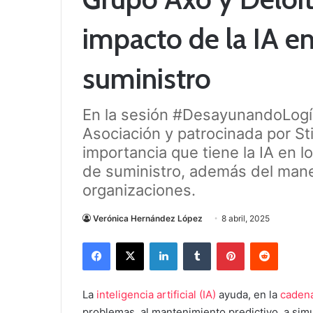
impacto de la IA e
suministro
En la sesión #DesayunandoLogís
Asociación y patrocinada por St
importancia que tiene la IA en l
de suministro, además del mane
organizaciones.
Verónica Hernández López
8 abril, 2025
Facebook
X
LinkedIn
Tumblr
Pinterest
Reddit
La
inteligencia artificial (IA)
ayuda, en la
cadena
problemas, al mantenimiento predictivo, a simul