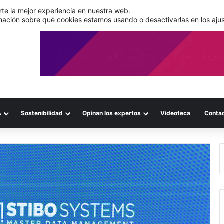
de su WMS en la nube
te la mejor experiencia en nuestra web.
mación sobre qué cookies estamos usando o desactivarlas en los
aju
A
Sostenibilidad
Opinan los expertos
Videoteca
Conta