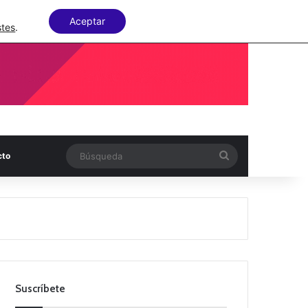
Facebook
X
LinkedIn
Random Articl
Aceptar
stes
.
Búsqueda
cto
Suscríbete