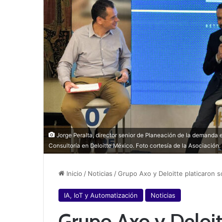
Jorge Peralta, director senior de Planeación de la demanda 
Consultoría en Deloitte México. Foto cortesía de la Asociación.
Inicio
/
Noticias
/
Grupo Axo y Deloitte platicaron s
IA, IoT y Automatización
Noticias
Grupo Axo y Deloitt