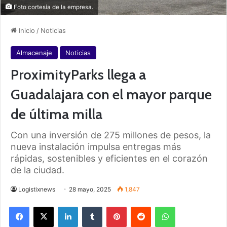
Foto cortesía de la empresa.
Inicio
/
Noticias
Almacenaje
Noticias
ProximityParks llega a
Guadalajara con el mayor parque
de última milla
Con una inversión de 275 millones de pesos, la
nueva instalación impulsa entregas más
rápidas, sostenibles y eficientes en el corazón
de la ciudad.
Logistixnews
28 mayo, 2025
1,847
Facebook
X
LinkedIn
Tumblr
Pinterest
Reddit
WhatsApp