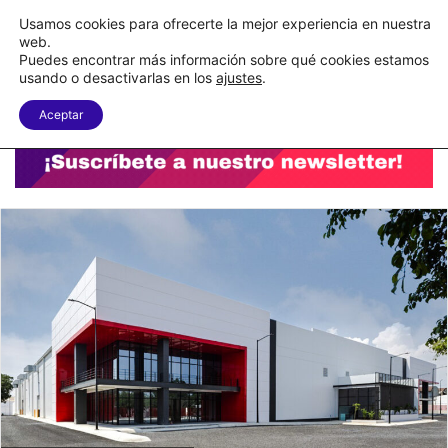
C&A México completa la implementación de su WMS en la nube
Usamos cookies para ofrecerte la mejor experiencia en nuestra
web.
Puedes encontrar más información sobre qué cookies estamos
Menu
B
usando o desactivarlas en los
ajustes
.
Aceptar