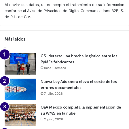
t
Al enviar sus datos, usted acepta el tratamiento de su información
i
conforme al
Aviso de Privacidad
de Digital Communications B2B, S.
v
de R.L. de C.V.
e
C
a
m
p
Más leidos
a
i
g
n
GS1 detecta una brecha logística entre las
PyMEs fabricantes
hace 1 semana
Nueva Ley Aduanera eleva el costo de los
errores documentales
7 julio, 2026
C&A México completa la implementación de
su WMS en la nube
2 julio, 2026