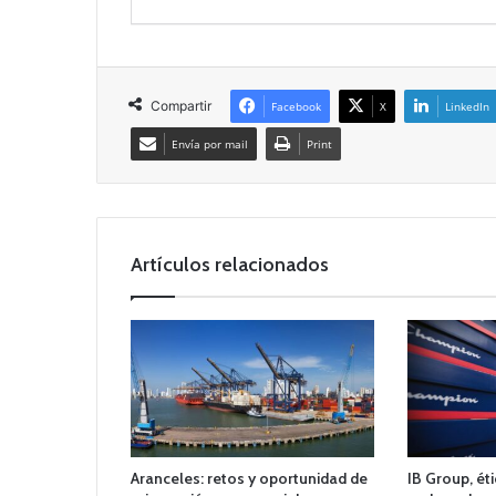
Compartir
Facebook
X
LinkedIn
Envía por mail
Print
Artículos relacionados
Aranceles: retos y oportunidad de
IB Group, éti