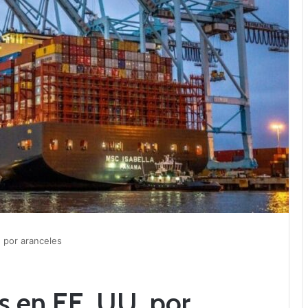
 por aranceles
s en EE. UU. por