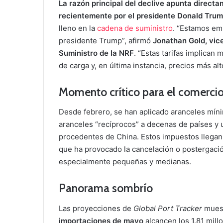
La razón principal del declive apunta directa
recientemente por el presidente Donald Tru
lleno en la
cadena de suministro
. “Estamos em
presidente Trump”, afirmó
Jonathan Gold, vic
Suministro de la NRF
. “Estas tarifas implica
de carga y, en última instancia, precios más a
Momento crítico para el comercio 
Desde febrero, se han aplicado aranceles míni
aranceles “recíprocos” a decenas de países y
procedentes de China. Estos impuestos llegan e
que ha provocado la cancelación o postergaci
especialmente pequeñas y medianas.
Panorama sombrío
Las proyecciones de
Global Port Tracker
muest
importaciones de mayo
alcancen los 1.81 mill