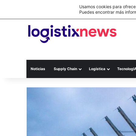
Lo último
C&A México completa la implementación 
Usamos cookies para ofrecer
Puedes encontrar más infor
Noticias
Supply Chain
Logística
TecnologI