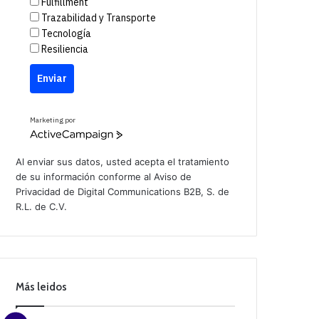
Fulfillment
Trazabilidad y Transporte
Tecnología
Resiliencia
Enviar
Marketing por
A
c
t
Al enviar sus datos, usted acepta el tratamiento
i
de su información conforme al
Aviso de
v
Privacidad
de Digital Communications B2B, S. de
e
C
R.L. de C.V.
a
m
p
a
i
g
n
Más leidos