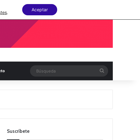
Facebook
X
LinkedIn
Random Articl
Aceptar
stes
.
Búsqueda
cto
Suscríbete