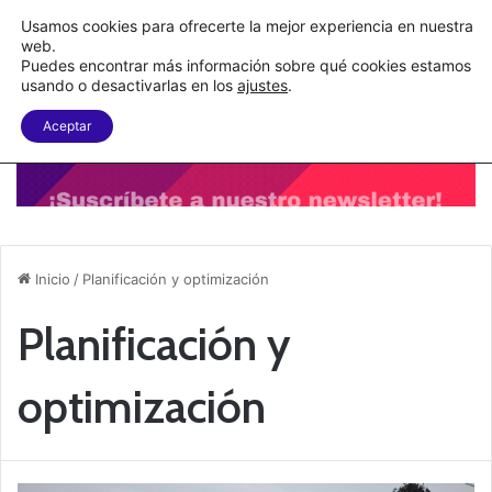
C&A México completa la implementación de su WMS en la nube
Usamos cookies para ofrecerte la mejor experiencia en nuestra
web.
Puedes encontrar más información sobre qué cookies estamos
Menu
B
usando o desactivarlas en los
ajustes
.
Aceptar
Inicio
/
Planificación y optimización
Planificación y
optimización