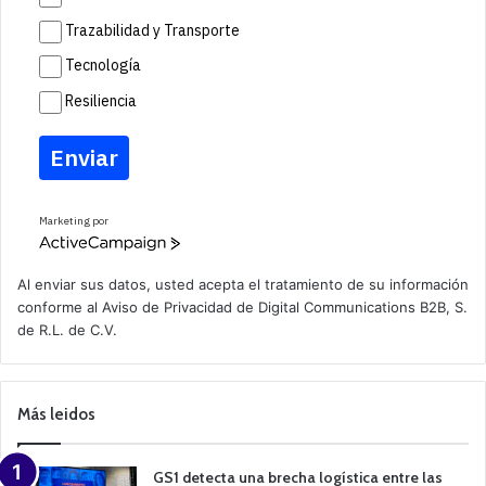
Trazabilidad y Transporte
Tecnología
Resiliencia
Enviar
Marketing por
A
c
t
Al enviar sus datos, usted acepta el tratamiento de su información
i
conforme al
Aviso de Privacidad
de Digital Communications B2B, S.
v
de R.L. de C.V.
e
C
a
m
p
Más leidos
a
i
g
n
GS1 detecta una brecha logística entre las