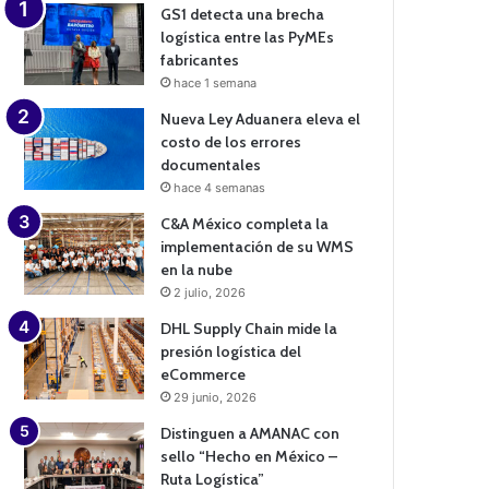
GS1 detecta una brecha
logística entre las PyMEs
fabricantes
hace 1 semana
Nueva Ley Aduanera eleva el
costo de los errores
documentales
hace 4 semanas
C&A México completa la
implementación de su WMS
en la nube
2 julio, 2026
DHL Supply Chain mide la
presión logística del
eCommerce
29 junio, 2026
Distinguen a AMANAC con
sello “Hecho en México –
Ruta Logística”