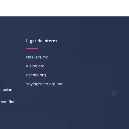
Ligas de interés
retailers.mx
alalog.org
cscmp.org
soylogistico.org.mx
eptación
e
 con fines