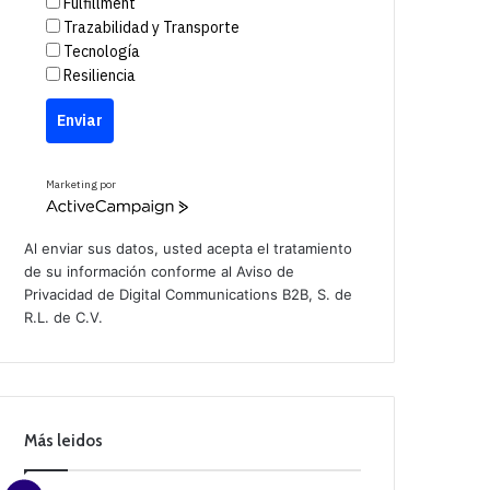
Fulfillment
Trazabilidad y Transporte
Tecnología
Resiliencia
Enviar
Marketing por
A
c
t
Al enviar sus datos, usted acepta el tratamiento
i
de su información conforme al
Aviso de
v
Privacidad
de Digital Communications B2B, S. de
e
C
R.L. de C.V.
a
m
p
a
i
g
n
Más leidos