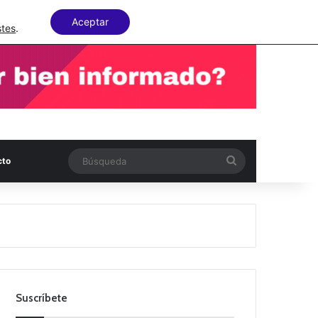
Facebook
X
LinkedIn
Random Articl
Aceptar
stes
.
Búsqueda
cto
Suscríbete