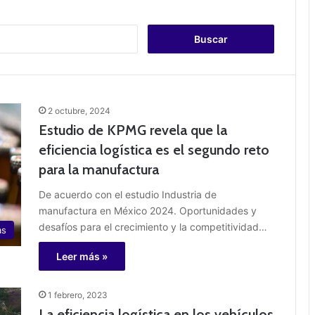
B
u
s
c
a
r
2 octubre, 2024
:
Estudio de KPMG revela que la
eficiencia logística es el segundo reto
para la manufactura
De acuerdo con el estudio Industria de
manufactura en México 2024. Oportunidades y
desafíos para el crecimiento y la competitividad…
as
Leer más »
1 febrero, 2023
La eficiencia logística en los vehículos