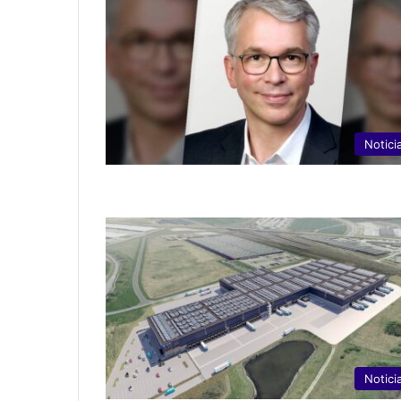
Notici
Notici