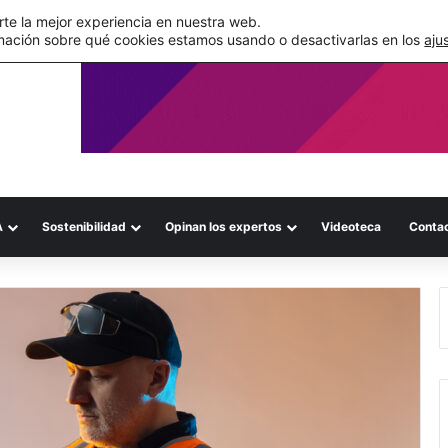
de su WMS en la nube
te la mejor experiencia en nuestra web.
mación sobre qué cookies estamos usando o desactivarlas en los
aju
A
Sostenibilidad
Opinan los expertos
Videoteca
Conta