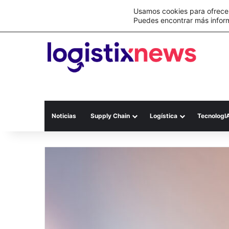
Lo último
C&A México completa la implementación 
Usamos cookies para ofrecer
Puedes encontrar más infor
Noticias
Supply Chain
Logística
TecnologI