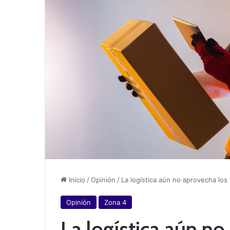
Inicio
/
Opinión
/
La logística aún no aprovecha lo
Opinión
Zona 4
La logística aún no