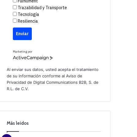
Fulfillment
Trazabilidad y Transporte
Tecnología
Resiliencia
Enviar
Marketing por
A
c
t
Al enviar sus datos, usted acepta el tratamiento
i
de su información conforme al
Aviso de
v
Privacidad
de Digital Communications B2B, S. de
e
C
R.L. de C.V.
a
m
p
a
i
g
n
Más leidos