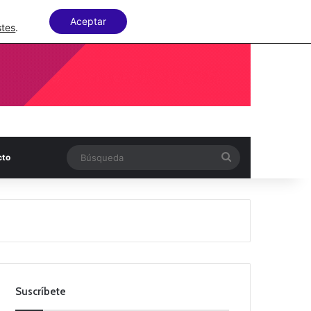
Facebook
X
LinkedIn
Random Articl
Aceptar
stes
.
Búsqueda
cto
Suscríbete