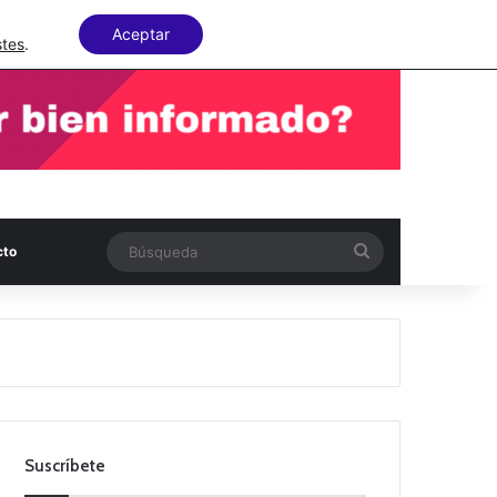
Facebook
X
LinkedIn
Random Articl
Aceptar
stes
.
Búsqueda
cto
Suscríbete