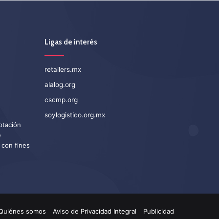
Ligas de interés
retailers.mx
alalog.org
cscmp.org
soylogistico.org.mx
eptación
e
 con fines
Quiénes somos
Aviso de Privacidad Integral
Publicidad