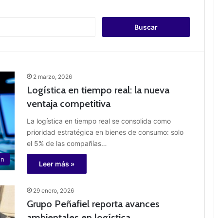
B
u
s
c
a
r
2 marzo, 2026
:
Logística en tiempo real: la nueva
ventaja competitiva
La logística en tiempo real se consolida como
prioridad estratégica en bienes de consumo: solo
el 5% de las compañías…
ón
Leer más »
29 enero, 2026
Grupo Peñafiel reporta avances
ambientales en logística