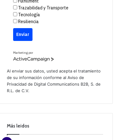
Fulfillment
Trazabilidad y Transporte
Tecnología
Resiliencia
Enviar
Marketing por
A
c
t
Al enviar sus datos, usted acepta el tratamiento
i
de su información conforme al
Aviso de
v
Privacidad
de Digital Communications B2B, S. de
e
C
R.L. de C.V.
a
m
p
a
i
g
n
Más leidos