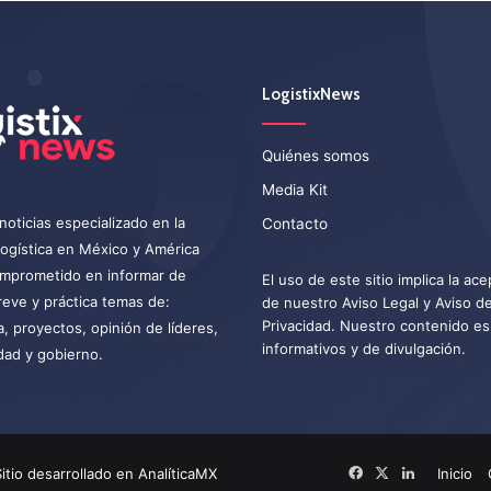
LogistixNews
Quiénes somos
Media Kit
noticias especializado en la
Contacto
 logística en México y América
omprometido en informar de
El uso de este sitio implica la ac
eve y práctica temas de:
de nuestro
Aviso Legal
y
Aviso d
Privacidad
. Nuestro contenido es
a, proyectos, opinión de líderes,
informativos y de divulgación.
dad y gobierno.
itio desarrollado en
AnalíticaMX
Facebook
X
LinkedIn
Inicio