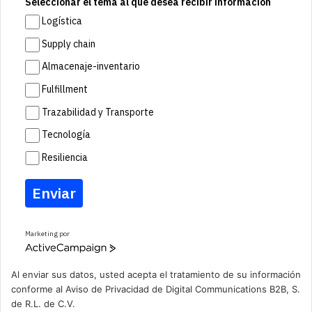
Seleccionar el tema al que desea recibir información
Logística
Supply chain
Almacenaje-inventario
Fulfillment
Trazabilidad y Transporte
Tecnología
Resiliencia
Enviar
Marketing por
A
c
t
Al enviar sus datos, usted acepta el tratamiento de su información
i
conforme al
Aviso de Privacidad
de Digital Communications B2B, S.
v
de R.L. de C.V.
e