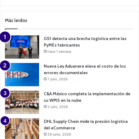
C
a
m
p
Más leidos
a
i
g
n
GS1 detecta una brecha logística entre las
PyMEs fabricantes
hace 1 semana
Nueva Ley Aduanera eleva el costo de los
errores documentales
7 julio, 2026
C&A México completa la implementación de
su WMS en la nube
2 julio, 2026
DHL Supply Chain mide la presión logística
del eCommerce
29 junio, 2026