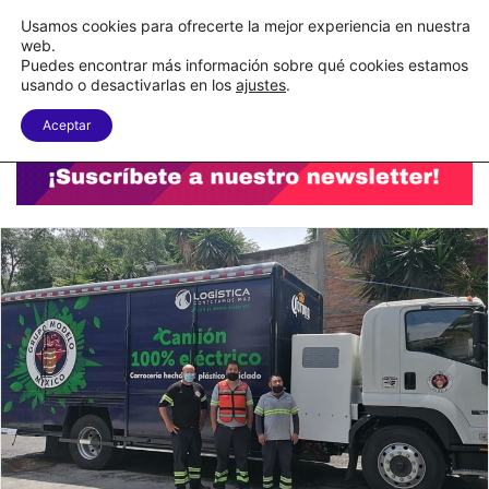
C&A México completa la implementación de su WMS en la nube
Usamos cookies para ofrecerte la mejor experiencia en nuestra
web.
Puedes encontrar más información sobre qué cookies estamos
Menu
B
usando o desactivarlas en los
ajustes
.
Aceptar