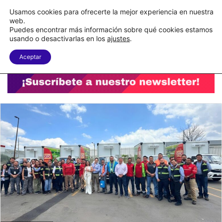
C&A México completa la implementación de su WMS en la nube
Usamos cookies para ofrecerte la mejor experiencia en nuestra
web.
Puedes encontrar más información sobre qué cookies estamos
Menu
B
usando o desactivarlas en los
ajustes
.
Aceptar