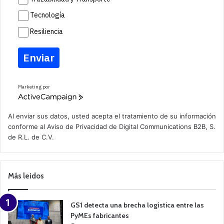
Tecnología
Resiliencia
Enviar
Marketing por
A
c
t
Al enviar sus datos, usted acepta el tratamiento de su información
i
conforme al
Aviso de Privacidad
de Digital Communications B2B, S.
v
de R.L. de C.V.
e
C
a
m
p
Más leidos
a
i
g
n
GS1 detecta una brecha logística entre las
PyMEs fabricantes