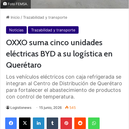
Foto FEMSA.
Inicio
/
Trazabilidad y transporte
Noticias
Trazabilidad y transporte
OXXO suma cinco unidades
eléctricas BYD a su logística en
Querétaro
Los vehículos eléctricos con caja refrigerada se
integran al Centro de Distribución de Querétaro
para fortalecer el abastecimiento de productos
con control de temperatura.
Logistixnews
15 junio, 2026
545
Facebook
X
LinkedIn
Tumblr
Pinterest
Reddit
WhatsApp