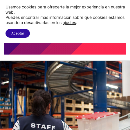
Nueva Ley Aduanera eleva el costo de los errores documentales
Usamos cookies para ofrecerte la mejor experiencia en nuestra
web.
Puedes encontrar más información sobre qué cookies estamos
Menu
B
usando o desactivarlas en los
ajustes
.
Aceptar