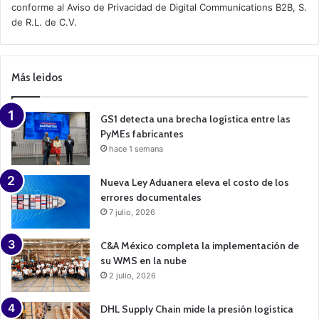
conforme al
Aviso de Privacidad
de Digital Communications B2B, S.
v
de R.L. de C.V.
e
C
a
m
p
Más leidos
a
i
g
n
GS1 detecta una brecha logística entre las
PyMEs fabricantes
hace 1 semana
Nueva Ley Aduanera eleva el costo de los
errores documentales
7 julio, 2026
C&A México completa la implementación de
su WMS en la nube
2 julio, 2026
DHL Supply Chain mide la presión logística