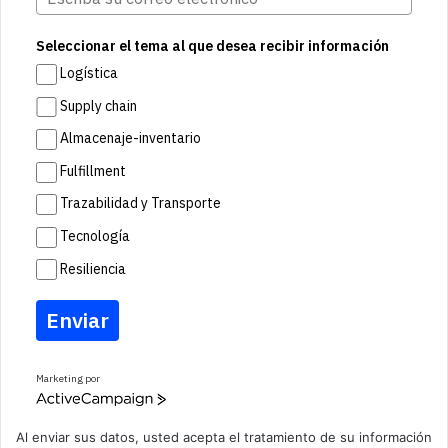
Seleccionar el tema al que desea recibir información
Logística
Supply chain
Almacenaje-inventario
Fulfillment
Trazabilidad y Transporte
Tecnología
Resiliencia
Enviar
Marketing por
A
c
t
Al enviar sus datos, usted acepta el tratamiento de su información
i