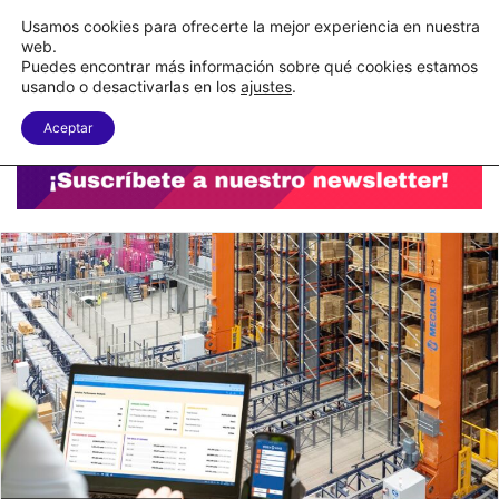
C&A México completa la implementación de su WMS en la nube
Usamos cookies para ofrecerte la mejor experiencia en nuestra
web.
Puedes encontrar más información sobre qué cookies estamos
Menu
B
usando o desactivarlas en los
ajustes
.
Aceptar