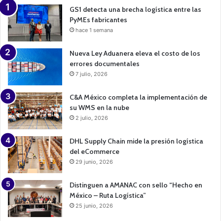
n
GS1 detecta una brecha logística entre las
PyMEs fabricantes
hace 1 semana
Nueva Ley Aduanera eleva el costo de los
errores documentales
7 julio, 2026
C&A México completa la implementación de
su WMS en la nube
2 julio, 2026
DHL Supply Chain mide la presión logística
del eCommerce
29 junio, 2026
Distinguen a AMANAC con sello “Hecho en
México – Ruta Logística”
25 junio, 2026