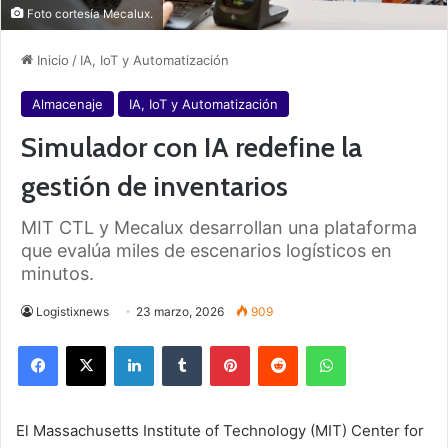
Foto cortesía Mecalux.
Inicio
/
IA, IoT y Automatización
Almacenaje
IA, IoT y Automatización
Simulador con IA redefine la
gestión de inventarios
MIT CTL y Mecalux desarrollan una plataforma
que evalúa miles de escenarios logísticos en
minutos.
Logistixnews
23 marzo, 2026
909
Facebook
X
LinkedIn
Tumblr
Pinterest
Reddit
WhatsApp
El Massachusetts Institute of Technology (MIT) Center for