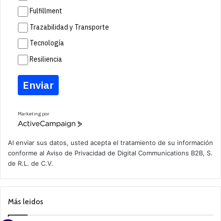
Fulfillment
Trazabilidad y Transporte
Tecnología
Resiliencia
Enviar
Marketing por
A
c
t
Al enviar sus datos, usted acepta el tratamiento de su información
i
conforme al
Aviso de Privacidad
de Digital Communications B2B, S.
v
de R.L. de C.V.
e
C
a
m
p
Más leidos
a
i
g