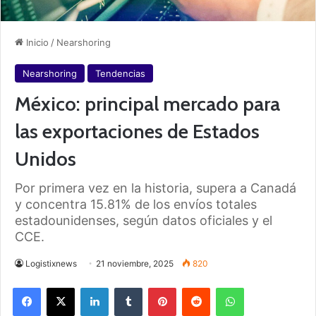
Inicio
/
Nearshoring
Nearshoring
Tendencias
México: principal mercado para
las exportaciones de Estados
Unidos
Por primera vez en la historia, supera a Canadá
y concentra 15.81% de los envíos totales
estadounidenses, según datos oficiales y el
CCE.
Logistixnews
21 noviembre, 2025
820
Facebook
X
LinkedIn
Tumblr
Pinterest
Reddit
WhatsApp