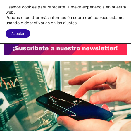
C&A México completa la implementación de su WMS en la nube
Usamos cookies para ofrecerte la mejor experiencia en nuestra
web.
Puedes encontrar más información sobre qué cookies estamos
Menu
B
usando o desactivarlas en los
ajustes
.
Aceptar