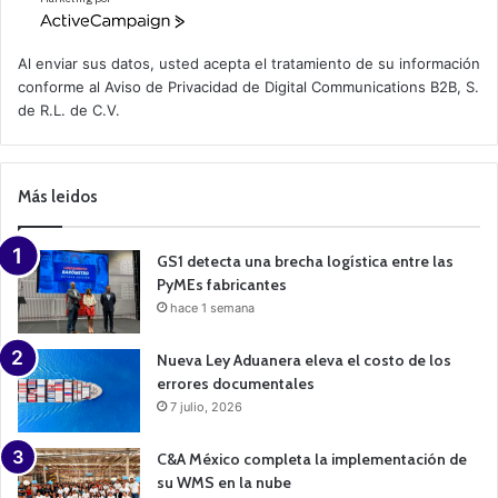
A
c
t
Al enviar sus datos, usted acepta el tratamiento de su información
i
conforme al
Aviso de Privacidad
de Digital Communications B2B, S.
v
de R.L. de C.V.
e
C
a
m
p
Más leidos
a
i
g
n
GS1 detecta una brecha logística entre las
PyMEs fabricantes
hace 1 semana
Nueva Ley Aduanera eleva el costo de los
errores documentales
7 julio, 2026
C&A México completa la implementación de
su WMS en la nube