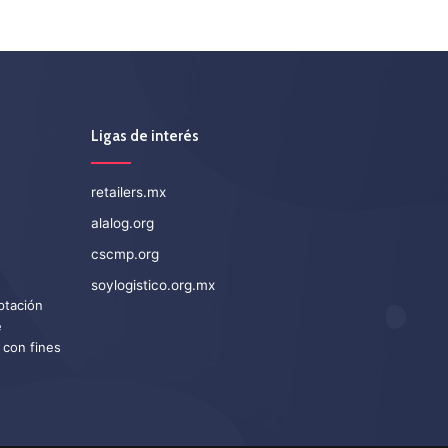
Ligas de interés
retailers.mx
alalog.org
cscmp.org
soylogistico.org.mx
eptación
e
 con fines