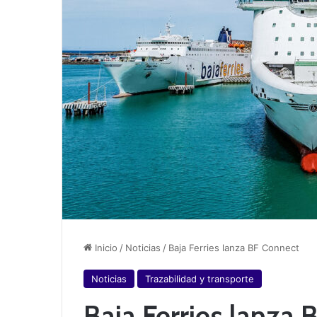
Inicio
/
Noticias
/
Baja Ferries lanza BF Connect
Noticias
Trazabilidad y transporte
Baja Ferries lanza