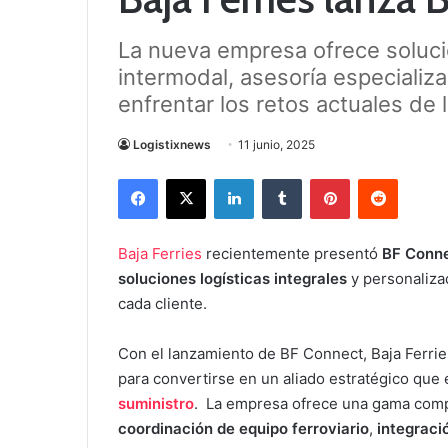
La nueva empresa ofrece soluc
intermodal, asesoría especializ
enfrentar los retos actuales de
Logistixnews
11 junio, 2025
Facebook
X
LinkedIn
Tumblr
Pinterest
Reddit
Baja Ferries
recientemente presentó
BF Conn
soluciones logísticas integrales
y personaliza
cada cliente.
Con el lanzamiento de BF Connect, Baja Ferries
para convertirse en un aliado estratégico que 
suministro
. La empresa ofrece una gama compl
coordinación de equipo ferroviario
,
integració