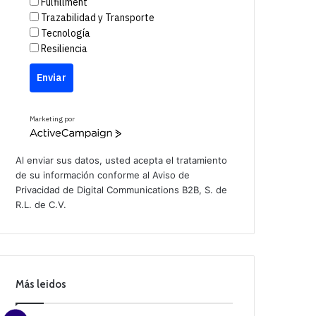
Fulfillment
Trazabilidad y Transporte
Tecnología
Resiliencia
Enviar
Marketing por
A
c
t
Al enviar sus datos, usted acepta el tratamiento
i
de su información conforme al
Aviso de
v
Privacidad
de Digital Communications B2B, S. de
e
C
R.L. de C.V.
a
m
p
a
i
g
n
Más leidos