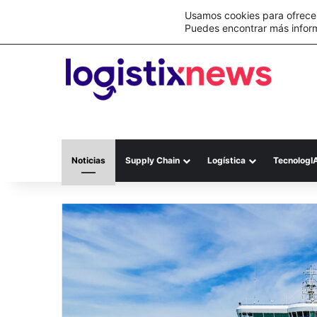
Lo último
C&A México completa la implementación 
Usamos cookies para ofrecer
Puedes encontrar más infor
Noticias
Supply Chain
Logística
TecnologI