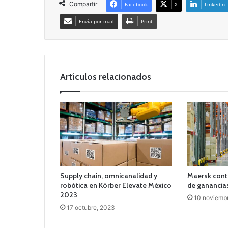
Compartir
Facebook
X
LinkedIn
Envía por mail
Print
Artículos relacionados
Supply chain, omnicanalidad y
Maersk cont
robótica en Körber Elevate México
de ganancia
2023
10 noviemb
17 octubre, 2023