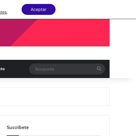
Facebook
X
LinkedIn
Random Articl
Aceptar
stes
.
Búsqueda
cto
Suscríbete