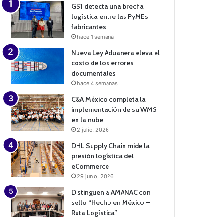
GS1 detecta una brecha
logística entre las PyMEs
fabricantes
hace 1 semana
Nueva Ley Aduanera eleva el
costo de los errores
documentales
hace 4 semanas
C&A México completa la
implementación de su WMS
en la nube
2 julio, 2026
DHL Supply Chain mide la
presión logística del
eCommerce
29 junio, 2026
Distinguen a AMANAC con
sello “Hecho en México –
Ruta Logística”