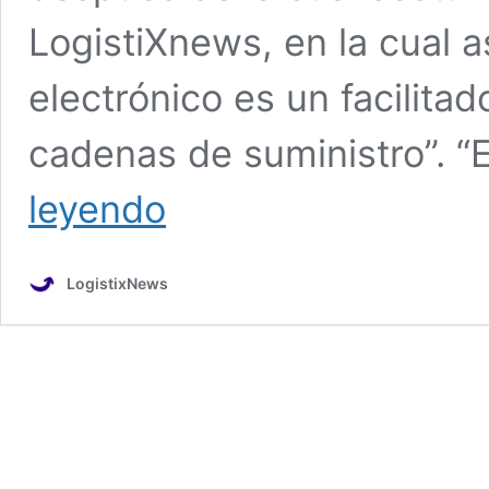
LogistiXnews, en la cual 
electrónico es un facilitad
cadenas de suministro”. 
Charla
leyendo
con
Nabil
Malouli,
LogistixNews
vicepresidente
global
de
eCommerce
de
DHL