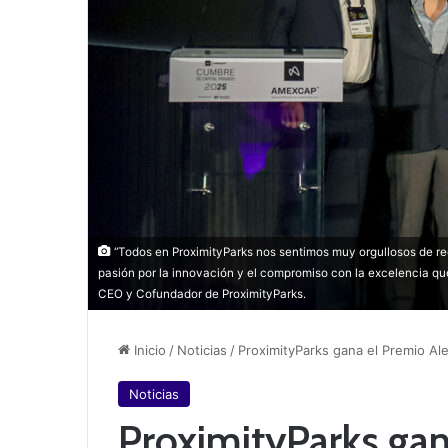
“Todos en ProximityParks nos sentimos muy orgullosos de reci
pasión por la innovación y el compromiso con la excelencia q
CEO y Cofundador de ProximityParks.
Inicio
/
Noticias
/
ProximityParks gana el Premio Al
Noticias
ProximityParks gan