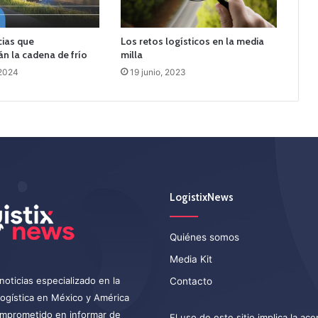
cias que
Los retos logísticos en la media
n la cadena de frío
milla
 2024
19 junio, 2023
LogistixNews
Quiénes somos
Media Kit
noticias especializado en la
Contacto
 logística en México y América
omprometido en informar de
El uso de este sitio implica la ac