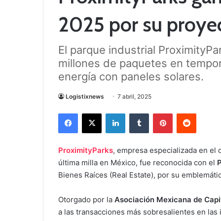
2025 por su proye
El parque industrial ProximityP
millones de paquetes en tempor
energía con paneles solares.
Logistixnews
7 abril, 2025
Facebook
X
LinkedIn
Tumblr
Pinterest
Reddit
ProximityParks
, empresa especializada en el d
última milla en México, fue reconocida con el
P
Bienes Raíces (Real Estate), por su emblemát
Otorgado por la
Asociación Mexicana de Cap
a las transacciones más sobresalientes en las 