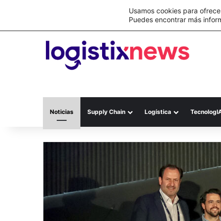
Lo último
Nueva Ley Aduanera eleva el costo de lo
Usamos cookies para ofrecer
Puedes encontrar más infor
Noticias
Supply Chain
Logística
TecnologI