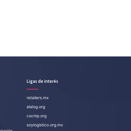
Ligas de interés
retailers.mx
alalog.org
cscmp.org
soylogistico.org.mx
eptación