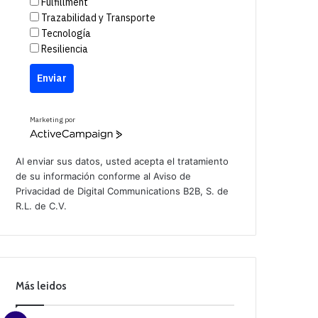
Fulfillment
Trazabilidad y Transporte
Tecnología
Resiliencia
Enviar
Marketing por
A
c
t
Al enviar sus datos, usted acepta el tratamiento
i
de su información conforme al
Aviso de
v
Privacidad
de Digital Communications B2B, S. de
e
C
R.L. de C.V.
a
m
p
a
i
g
n
Más leidos