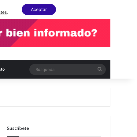
Facebook
X
LinkedIn
Random Articl
Aceptar
stes
.
Búsqueda
cto
Suscríbete