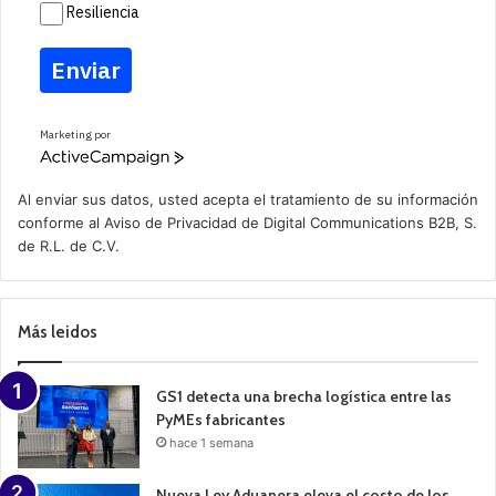
Resiliencia
Enviar
Marketing por
A
c
t
Al enviar sus datos, usted acepta el tratamiento de su información
i
conforme al
Aviso de Privacidad
de Digital Communications B2B, S.
v
de R.L. de C.V.
e
C
a
m
p
Más leidos
a
i
g
n
GS1 detecta una brecha logística entre las
PyMEs fabricantes
hace 1 semana
Nueva Ley Aduanera eleva el costo de los