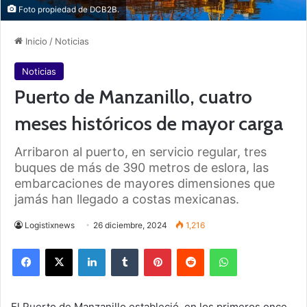
Foto propiedad de DCB2B.
Inicio
/
Noticias
Noticias
Puerto de Manzanillo, cuatro
meses históricos de mayor carga
Arribaron al puerto, en servicio regular, tres
buques de más de 390 metros de eslora, las
embarcaciones de mayores dimensiones que
jamás han llegado a costas mexicanas.
Logistixnews
26 diciembre, 2024
1,216
Facebook
X
LinkedIn
Tumblr
Pinterest
Reddit
WhatsApp
El Puerto de Manzanillo estableció, en los primeros once