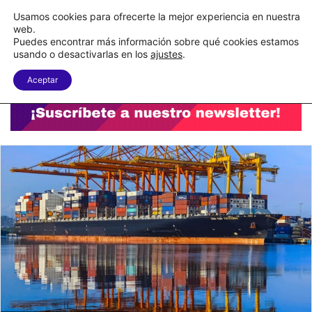
C&A México completa la implementación de su WMS en la nube
Usamos cookies para ofrecerte la mejor experiencia en nuestra
web.
Puedes encontrar más información sobre qué cookies estamos
Menu
B
usando o desactivarlas en los
ajustes
.
Aceptar