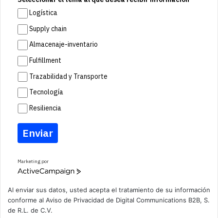
Logística
Supply chain
Almacenaje-inventario
Fulfillment
Trazabilidad y Transporte
Tecnología
Resiliencia
Enviar
Marketing por
A
c
t
Al enviar sus datos, usted acepta el tratamiento de su información
i
conforme al
Aviso de Privacidad
de Digital Communications B2B, S.
v
de R.L. de C.V.
e