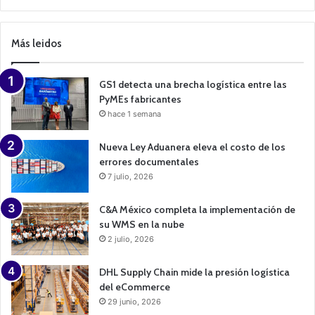
C
a
m
p
Más leidos
a
i
g
n
GS1 detecta una brecha logística entre las
PyMEs fabricantes
hace 1 semana
Nueva Ley Aduanera eleva el costo de los
errores documentales
7 julio, 2026
C&A México completa la implementación de
su WMS en la nube
2 julio, 2026
DHL Supply Chain mide la presión logística
del eCommerce
29 junio, 2026