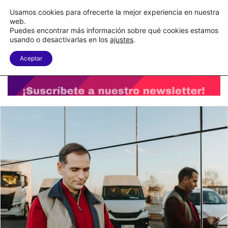
C&A México completa la implementación de su WMS en la nube
Usamos cookies para ofrecerte la mejor experiencia en nuestra
web.
Puedes encontrar más información sobre qué cookies estamos
Menu
B
usando o desactivarlas en los
ajustes
.
Aceptar