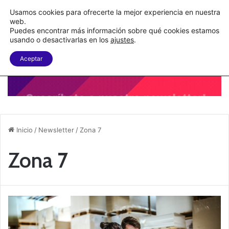
C&A México completa la implementación de su WMS en la nube
Usamos cookies para ofrecerte la mejor experiencia en nuestra
web.
Puedes encontrar más información sobre qué cookies estamos
Menu
B
usando o desactivarlas en los
ajustes
.
Aceptar
Inicio
/
Newsletter
/
Zona 7
Zona 7