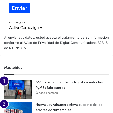
Enviar
Marketing por
A
c
t
Al enviar sus datos, usted acepta el tratamiento de su información
i
conforme al
Aviso de Privacidad
de Digital Communications B2B, S.
v
de R.L. de C.V.
e
C
a
m
p
Más leidos
a
i
g
n
GS1 detecta una brecha logística entre las
PyMEs fabricantes
hace 1 semana
Nueva Ley Aduanera eleva el costo de los
errores documentales