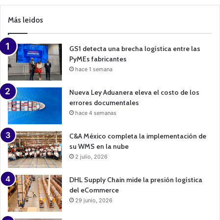
m
p
Más leidos
a
i
g
n
GS1 detecta una brecha logística entre las
PyMEs fabricantes
hace 1 semana
Nueva Ley Aduanera eleva el costo de los
errores documentales
hace 4 semanas
C&A México completa la implementación de
su WMS en la nube
2 julio, 2026
DHL Supply Chain mide la presión logística
del eCommerce
29 junio, 2026