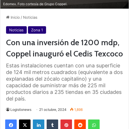
Edomex. Foto cortesía de Grupo Coppel.
Inicio
/
Noticias
Noticias
Zona 1
Con una inversión de 1200 mdp,
Coppel inauguró el Cedis Texcoco
Estas instalaciones cuentan con una superficie
de 124 mil metros cuadrados (equivalente a dos
explanadas del zócalo capitalino) y una
capacidad de suministrar más de 225 mil
productos diarios a 235 tiendas en 35 ciudades
del país.
Logistixnews
21 octubre, 2024
1,898
Facebook
X
LinkedIn
Tumblr
Pinterest
Reddit
WhatsApp