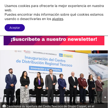
C&A México completa la implementación de su WMS en la nube
Usamos cookies para ofrecerte la mejor experiencia en nuestra
web.
Puedes encontrar más información sobre qué cookies estamos
Menu
B
usando o desactivarlas en los
ajustes
.
Aceptar
Ceremonia de apertura del Cedis Texcoco de Grupo Coppel, en el