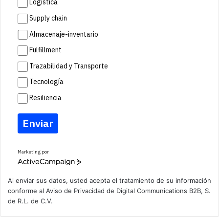
Logística
Supply chain
Almacenaje-inventario
Fulfillment
Trazabilidad y Transporte
Tecnología
Resiliencia
Enviar
Marketing por
A
c
t
Al enviar sus datos, usted acepta el tratamiento de su información
i
conforme al
Aviso de Privacidad
de Digital Communications B2B, S.
v
de R.L. de C.V.
e
C
a