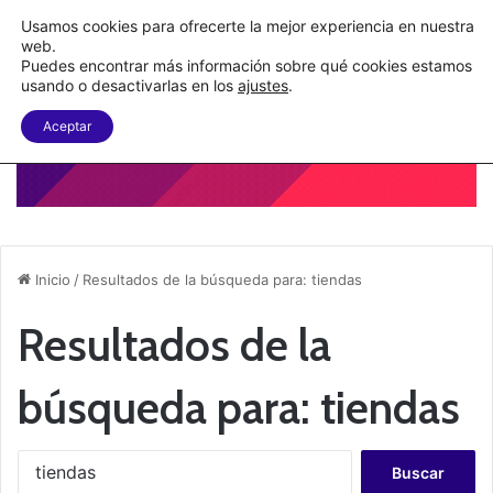
C&A México completa la implementación de su WMS en la nube
Usamos cookies para ofrecerte la mejor experiencia en nuestra
web.
Puedes encontrar más información sobre qué cookies estamos
Menu
B
usando o desactivarlas en los
ajustes
.
Aceptar
Inicio
/
Resultados de la búsqueda para: tiendas
Resultados de la
búsqueda para:
tiendas
B
u