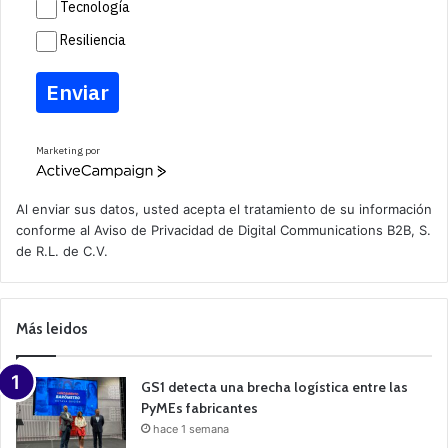
Tecnología
Resiliencia
Enviar
Marketing por
A
c
t
Al enviar sus datos, usted acepta el tratamiento de su información
i
conforme al
Aviso de Privacidad
de Digital Communications B2B, S.
v
de R.L. de C.V.
e
C
a
m
p
Más leidos
a
i
g
n
GS1 detecta una brecha logística entre las
PyMEs fabricantes
hace 1 semana