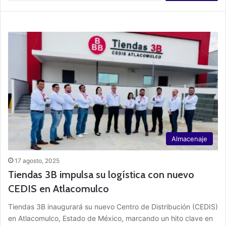
s
c
a
r
:
Almacenaje
17 agosto, 2025
Tiendas 3B impulsa su logística con nuevo
CEDIS en Atlacomulco
Tiendas 3B inaugurará su nuevo Centro de Distribución (CEDIS)
en Atlacomulco, Estado de México, marcando un hito clave en