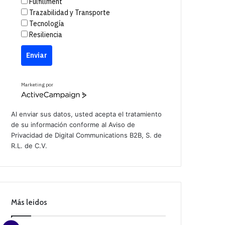
Fulfillment
Trazabilidad y Transporte
Tecnología
Resiliencia
Enviar
Marketing por
A
c
t
Al enviar sus datos, usted acepta el tratamiento
i
de su información conforme al
Aviso de
v
Privacidad
de Digital Communications B2B, S. de
e
C
R.L. de C.V.
a
m
p
a
i
g
n
Más leidos