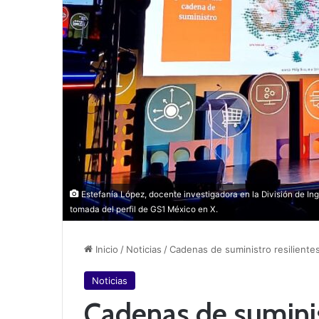
Estefanía López, docente investigadora en la División de I
tomada del perfil de GS1 México en X.
Inicio
/
Noticias
/
Cadenas de suministro resiliente
Noticias
Cadenas de suminis