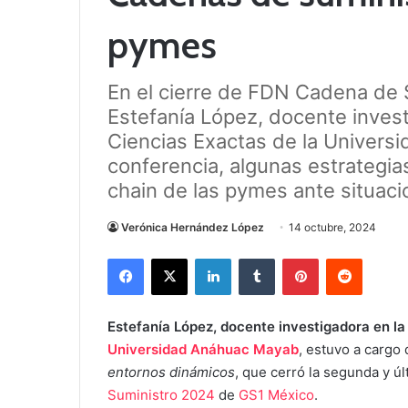
pymes
En el cierre de FDN Cadena de
Estefanía López, docente investi
Ciencias Exactas de la Univers
conferencia, algunas estrategia
chain de las pymes ante situaci
Verónica Hernández López
14 octubre, 2024
Facebook
X
LinkedIn
Tumblr
Pinterest
Reddit
Estefanía López, docente investigadora en la 
Universidad Anáhuac Mayab
, estuvo a cargo
entornos dinámicos
, que cerró la segunda y ú
Suministro 2024
de
GS1 México
.