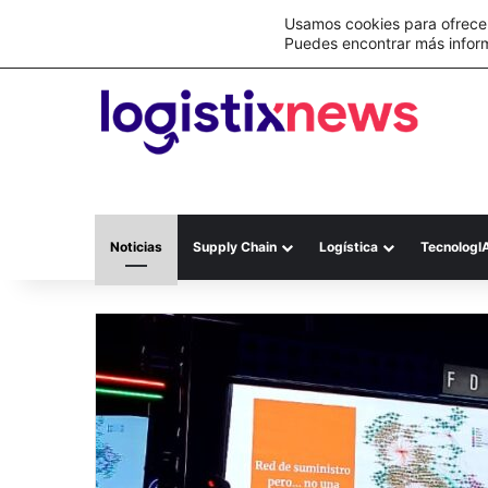
Lo último
C&A México completa la implementación 
Usamos cookies para ofrecer
Puedes encontrar más infor
Noticias
Supply Chain
Logística
TecnologI