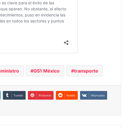
ministro
GS1 México
transporte
Tumblr
Pinterest
Reddit
VKontakte