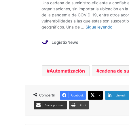
Automatización
cadena de su
Compartir
Facebook
X
LinkedIn
Envía por mail
Print