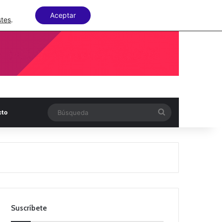
Facebook
X
LinkedIn
Random Articl
Aceptar
stes
.
Búsqueda
cto
Suscríbete