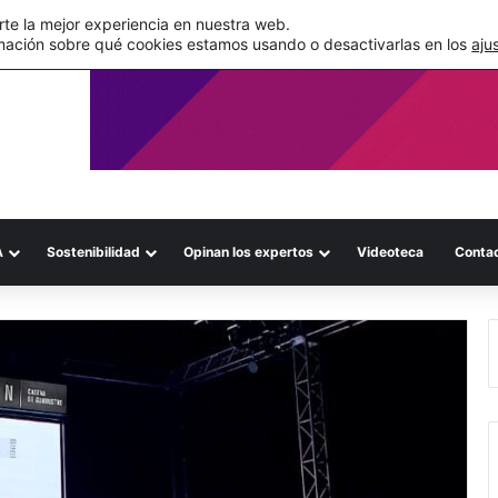
de su WMS en la nube
te la mejor experiencia en nuestra web.
mación sobre qué cookies estamos usando o desactivarlas en los
aju
A
Sostenibilidad
Opinan los expertos
Videoteca
Conta