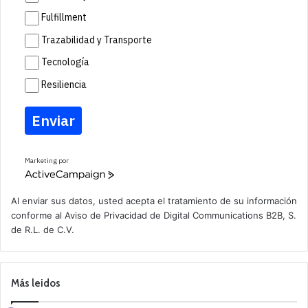
Fulfillment
Trazabilidad y Transporte
Tecnología
Resiliencia
Enviar
Marketing por
A
c
t
Al enviar sus datos, usted acepta el tratamiento de su información
i
conforme al
Aviso de Privacidad
de Digital Communications B2B, S.
v
de R.L. de C.V.
e
C
a
m
p
Más leidos
a
i
g