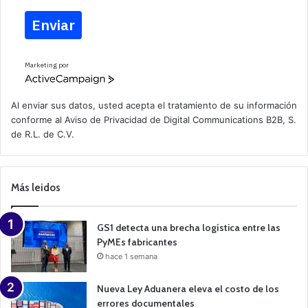
Enviar
Marketing por
A
c
t
Al enviar sus datos, usted acepta el tratamiento de su información
i
conforme al
Aviso de Privacidad
de Digital Communications B2B, S.
v
de R.L. de C.V.
e
C
a
m
p
Más leidos
a
i
g
n
GS1 detecta una brecha logística entre las
PyMEs fabricantes
hace 1 semana
Nueva Ley Aduanera eleva el costo de los
errores documentales