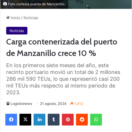
Foto cortesía puerto de Manzanillo.
Inicio
/
Noticias
Noticias
Carga contenerizada del puerto
de Manzanillo crece 10 %
En los primeros siete meses del año, este
recinto portuario movió un total de 2 millones
266 mil 590 TEUs, lo que representó casi 200
mil TEUs más respecto al mismo periodo de
2023.
Logistixnews
21 agosto, 2024
1,412
Facebook
X
LinkedIn
Tumblr
Pinterest
Reddit
WhatsApp