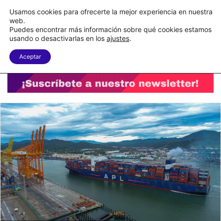
C&A México completa la implementación de su WMS en la nube
Usamos cookies para ofrecerte la mejor experiencia en nuestra
web.
Puedes encontrar más información sobre qué cookies estamos
Menu
B
usando o desactivarlas en los
ajustes
.
Aceptar