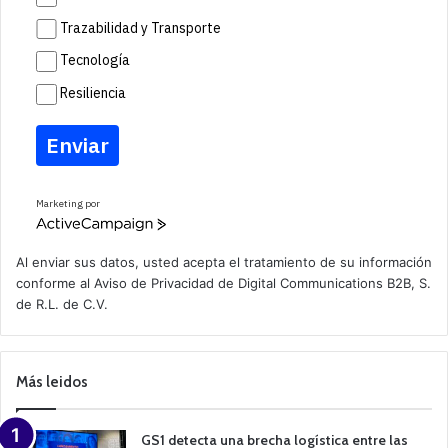
Trazabilidad y Transporte
Tecnología
Resiliencia
Enviar
Marketing por
A
c
t
Al enviar sus datos, usted acepta el tratamiento de su información
i
conforme al
Aviso de Privacidad
de Digital Communications B2B, S.
v
de R.L. de C.V.
e
C
a
m
p
Más leidos
a
i
g
n
GS1 detecta una brecha logística entre las