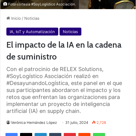
Foto cortesía #SoyLogístico Asociación.
Inicio
/
Noticias
IA, IoT y Automatización
Noticias
El impacto de la IA en la cadena
de suministro
Con el patrocinio de RELEX Solutions,
#SoyLogístico Asociación realizó en
#DesayunandoLogística, este panel en el que
sus participantes abordaron el impacto y los
retos que enfrentan las organizaciones para
implementar un proyecto de inteligencia
artificial (IA) en supply chain.
Verónica Hernández López
31 julio, 2024
2,728
Facebook
X
LinkedIn
Tumblr
Pinterest
Reddit
WhatsApp