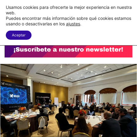
C&A México completa la implementación de su WMS en la nube
Usamos cookies para ofrecerte la mejor experiencia en nuestra
web.
Puedes encontrar más información sobre qué cookies estamos
Menu
B
usando o desactivarlas en los
ajustes
.
Aceptar