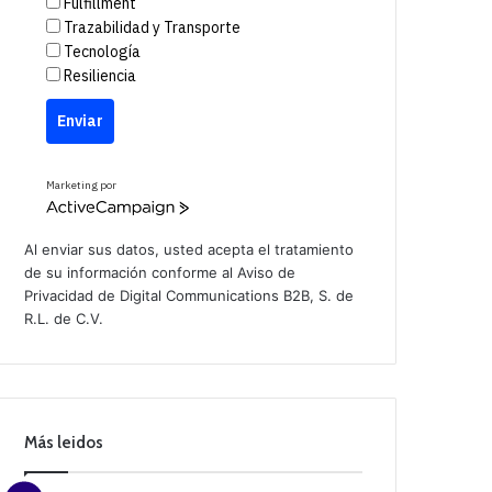
Fulfillment
Trazabilidad y Transporte
Tecnología
Resiliencia
Enviar
Marketing por
A
c
t
Al enviar sus datos, usted acepta el tratamiento
i
de su información conforme al
Aviso de
v
Privacidad
de Digital Communications B2B, S. de
e
C
R.L. de C.V.
a
m
p
a
i
g
n
Más leidos