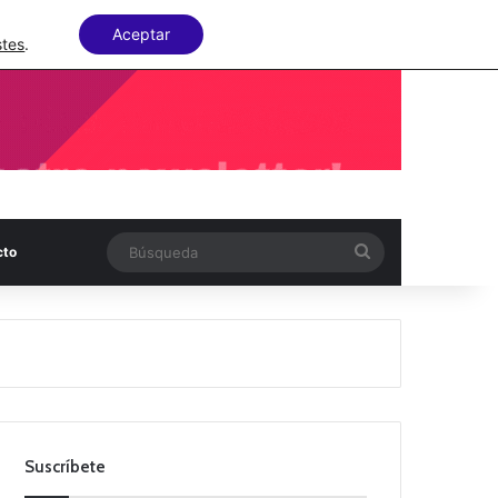
Facebook
X
LinkedIn
Random Articl
Aceptar
stes
.
Búsqueda
cto
Suscríbete