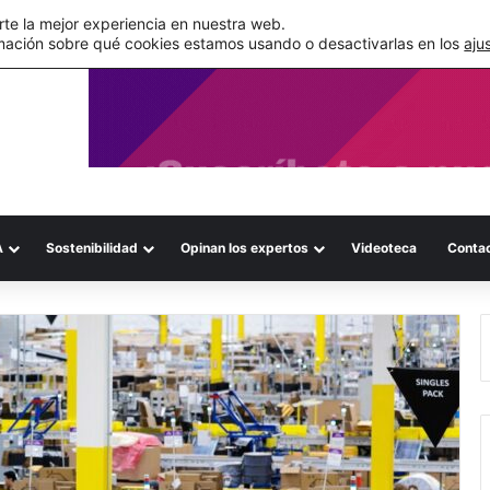
de su WMS en la nube
te la mejor experiencia en nuestra web.
mación sobre qué cookies estamos usando o desactivarlas en los
aju
A
Sostenibilidad
Opinan los expertos
Videoteca
Conta