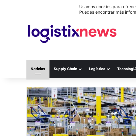
Lo último
C&A México completa la implementación 
Usamos cookies para ofrecer
Puedes encontrar más infor
Noticias
Supply Chain
Logística
TecnologI