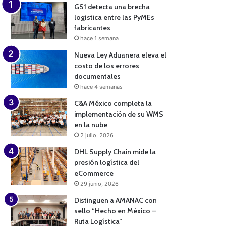
GS1 detecta una brecha
logística entre las PyMEs
fabricantes
hace 1 semana
Nueva Ley Aduanera eleva el
costo de los errores
documentales
hace 4 semanas
C&A México completa la
implementación de su WMS
en la nube
2 julio, 2026
DHL Supply Chain mide la
presión logística del
eCommerce
29 junio, 2026
Distinguen a AMANAC con
sello “Hecho en México –
Ruta Logística”