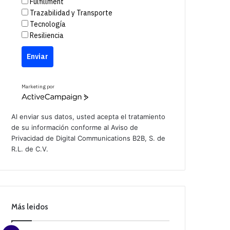
Fulfillment
Trazabilidad y Transporte
Tecnología
Resiliencia
Enviar
Marketing por
A
c
t
Al enviar sus datos, usted acepta el tratamiento
i
de su información conforme al
Aviso de
v
Privacidad
de Digital Communications B2B, S. de
e
C
R.L. de C.V.
a
m
p
a
i
g
n
Más leidos