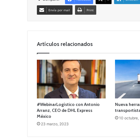
Envía por mail
Print
Artículos relacionados
#WebinarLogístico con Antonio
Nueva herram
Arranz, CEO de DHL Express
transportist
México
10 octubre,
23 marzo, 2023