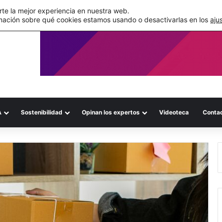
de su WMS en la nube
te la mejor experiencia en nuestra web.
mación sobre qué cookies estamos usando o desactivarlas en los
aju
A
Sostenibilidad
Opinan los expertos
Videoteca
Conta