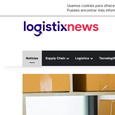
Lo último
C&A México completa la implementación 
Usamos cookies para ofrecer
Puedes encontrar más infor
Noticias
Supply Chain
Logística
TecnologI