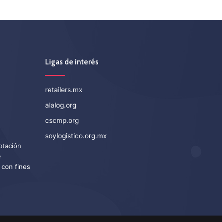
Ligas de interés
retailers.mx
alalog.org
cscmp.org
soylogistico.org.mx
eptación
e
 con fines