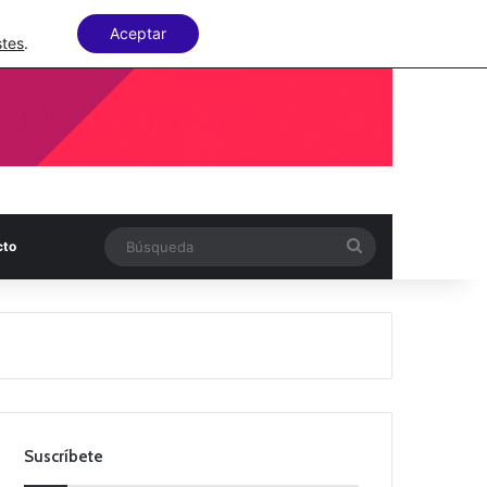
Facebook
X
LinkedIn
Random Articl
Aceptar
stes
.
Búsqueda
cto
Suscríbete