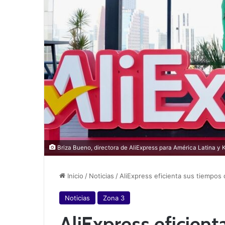
Briza Bueno, directora de AliExpress para América Latina y K
Inicio
/
Noticias
/
AliExpress eficienta sus tiempos
Noticias
Zona 3
AliExpress eficien