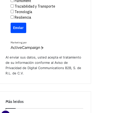
Fulfillment
Trazabilidad y Transporte
Tecnología
Resiliencia
Enviar
Marketing por
A
c
t
Al enviar sus datos, usted acepta el tratamiento
i
de su información conforme al
Aviso de
v
Privacidad
de Digital Communications B2B, S. de
e
C
R.L. de C.V.
a
m
p
a
i
g
n
Más leidos