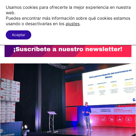
C&A México completa la implementación de su WMS en la nube
Usamos cookies para ofrecerte la mejor experiencia en nuestra
web.
Puedes encontrar más información sobre qué cookies estamos
Menu
B
usando o desactivarlas en los
ajustes
.
Aceptar