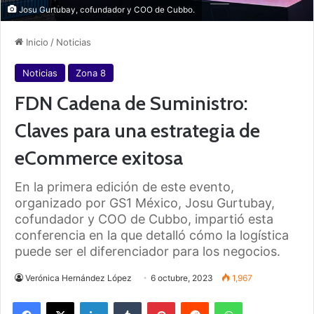
Josu Gurtubay, cofundador y COO de Cubbo.
Inicio
/
Noticias
Noticias
Zona 8
FDN Cadena de Suministro:
Claves para una estrategia de
eCommerce exitosa
En la primera edición de este evento,
organizado por GS1 México, Josu Gurtubay,
cofundador y COO de Cubbo, impartió esta
conferencia en la que detalló cómo la logística
puede ser el diferenciador para los negocios.
Verónica Hernández López
6 octubre, 2023
1,967
Facebook
X
LinkedIn
Tumblr
Pinterest
Reddit
WhatsApp