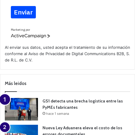
Enviar
Marketing por
A
c
t
Al enviar sus datos, usted acepta el tratamiento de su información
i
conforme al
Aviso de Privacidad
de Digital Communications B2B, S.
v
de R.L. de C.V.
e
C
a
m
p
Más leidos
a
i
g
n
GS1 detecta una brecha logística entre las
PyMEs fabricantes
hace 1 semana
Nueva Ley Aduanera eleva el costo de los
errores documentales