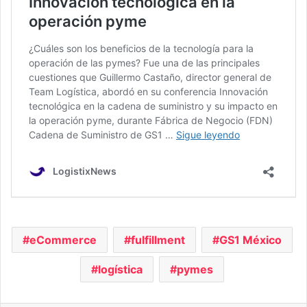
eCommerce
fulfillment
GS1 México
logística
pymes