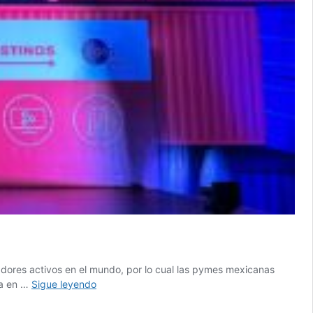
adores activos en el mundo, por lo cual las pymes mexicanas
FDN
ba en …
Sigue leyendo
Cadena
de