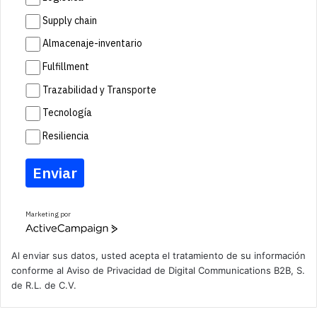
Supply chain
Almacenaje-inventario
Fulfillment
Trazabilidad y Transporte
Tecnología
Resiliencia
Enviar
Marketing por
A
c
t
Al enviar sus datos, usted acepta el tratamiento de su información
i
conforme al
Aviso de Privacidad
de Digital Communications B2B, S.
v
de R.L. de C.V.
e
C
a