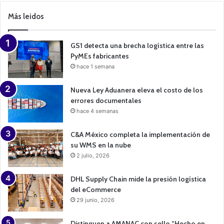
m
p
Más leidos
a
i
g
n
GS1 detecta una brecha logística entre las
PyMEs fabricantes
hace 1 semana
Nueva Ley Aduanera eleva el costo de los
errores documentales
hace 4 semanas
C&A México completa la implementación de
su WMS en la nube
2 julio, 2026
DHL Supply Chain mide la presión logística
del eCommerce
29 junio, 2026
Distinguen a AMANAC con sello “Hecho en