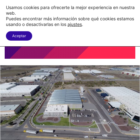
Nueva Ley Aduanera eleva el costo de los errores documentales
Usamos cookies para ofrecerte la mejor experiencia en nuestra
web.
Puedes encontrar más información sobre qué cookies estamos
Menu
B
usando o desactivarlas en los
ajustes
.
Aceptar